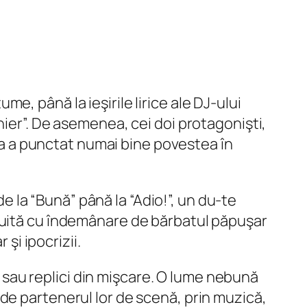
, până la ieşirile lirice ale DJ-ului
nier”. De asemenea, cei doi protagonişti,
ica a punctat numai bine povestea în
de la “Bună” până la “Adio!”, un du-te
ânuită cu îndemânare de bărbatul păpuşar
şi ipocrizii.
te sau replici din mişcare. O lume nebună
de partenerul lor de scenă, prin muzică,