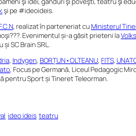
 oameni şi idei, gânduri şi poveşti, teatru şi ed
k
şi pe #ideoideis.
F.C.N
, realizat în parteneriat cu
Ministerul Tine
oşi???. Evenimentul și-a găsit prieteni la
Volk
 și SC Brain SRL.
dria
,
Indygen
,
BORȚUN•OLTEANU
,
FITS
,
UNAT
ato
, Focus pe Germană, Liceul Pedagogic Mirc
nă pentru Sport și Tineret Teleorman.
al
ideo ideis
teatru