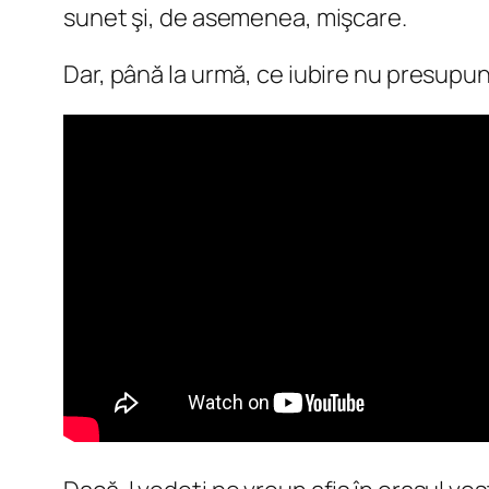
sunet şi, de asemenea, mişcare.
Dar, până la urmă, ce iubire nu presupun