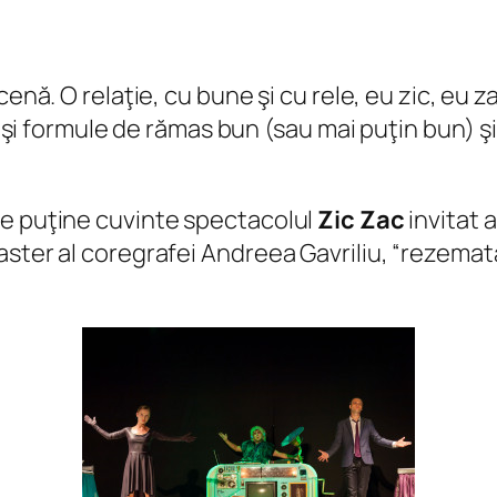
enă. O relaţie, cu bune şi cu rele, eu zic, eu z
ri şi formule de rămas bun (sau mai puţin bun) 
de puţine cuvinte spectacolul
Zic Zac
invitat a
ster al coregrafei Andreea Gavriliu, “rezemată