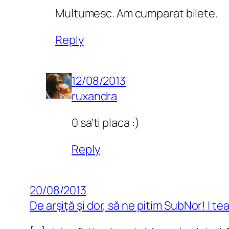
Multumesc. Am cumparat bilete.
Reply
12/08/2013
ruxandra
0 sa’ti placa :)
Reply
20/08/2013
De arşiţă şi dor, să ne pitim SubNor! | 