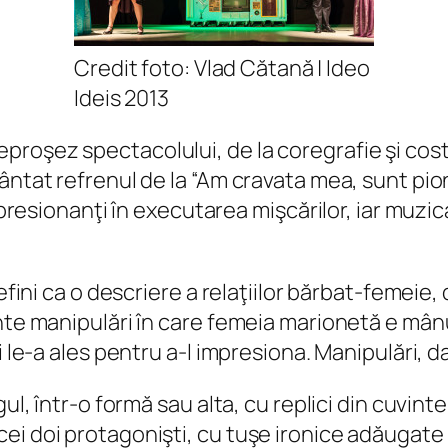
Credit foto: Vlad Cătană | Ideo
Ideis 2013
oşez spectacolului, de la coregrafie şi costume
ântat refrenul de la “Am cravata mea, sunt pio
impresionanţi în executarea mişcărilor, iar muz
efini ca o descriere a relaţiilor bărbat-femeie, 
ente manipulări în care femeia marionetă e m
 le-a ales pentru a-l impresiona. Manipulări, dar 
gul, într-o formă sau alta, cu replici din cuvin
ei doi protagonişti, cu tuşe ironice adăugate 