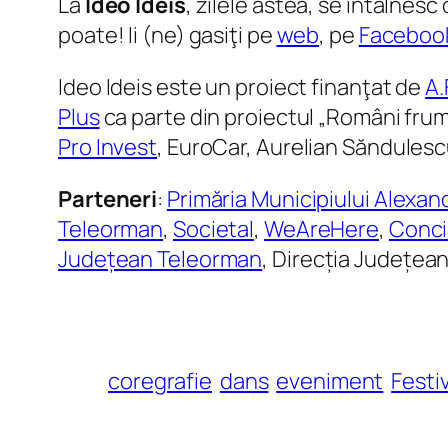
La
Ideo Ideis
, zilele astea, se întâlnesc
poate! Ii (ne) gasiţi pe
web
, pe
Faceboo
Ideo Ideis este un proiect finanţat de
A.
Plus
ca parte din proiectul „Români frum
Pro Invest
, EuroCar, Aurelian Săndulescu
Parteneri
:
Primăria Municipiului Alexan
Teleorman
,
Societal
,
WeAreHere
,
Conci
Județean Teleorman
, Direcția Județea
coregrafie
dans
eveniment
Festiv