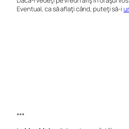
Dacă-l vedeţi pe vreun afiş în oraşul vo
Eventual, ca să aflaţi când, puteţi să-i
u
***