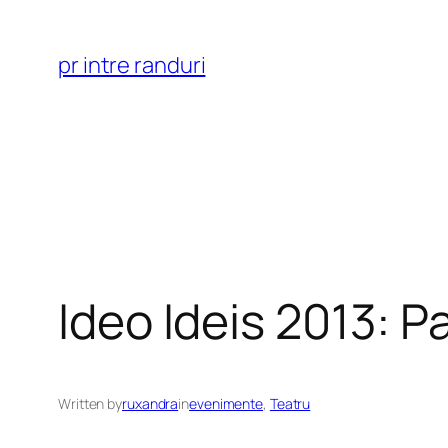
Skip
to
pr intre randuri
content
Ideo Ideis 2013: P
Written by
ruxandra
in
evenimente
, 
Teatru