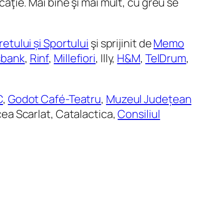
ucaţie. Mai bine şi mai mult, cu greu se
retului și Sportului
şi sprijinit de
Memo
sbank
,
Rinf
,
Millefiori
, Illy,
H&M
,
TelDrum
,
C
,
Godot Café-Teatru
,
Muzeul Județean
ea Scarlat, Catalactica,
Consiliul