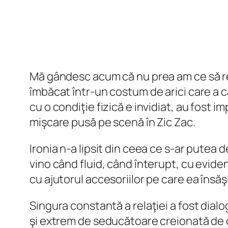
Mă gândesc acum că nu prea am ce să repr
îmbăcat într-un costum de arici care a c
cu o condiţie fizică e invidiat, au fost 
mişcare pusă pe scenă în Zic Zac.
Ironia n-a lipsit din ceea ce s-ar putea d
vino când fluid, când înterupt, cu evid
cu ajutorul accesoriilor pe care ea însăşi
Singura constantă a relaţiei a fost dialo
şi extrem de seducătoare creionată de c