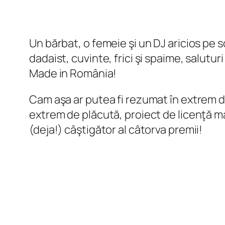
Un bărbat, o femeie şi un DJ aricios pe sc
dadaist, cuvinte, frici şi spaime, salutu
Made in România!
Cam aşa ar putea fi rezumat în extrem 
extrem de plăcută, proiect de licenţă ma
(deja!) câştigător al câtorva premii!