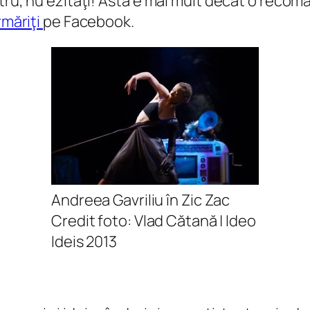
stru, nu ezitaţi! Asta e mai mult decât o recom
rmăriţi
pe Facebook.
Andreea Gavriliu în Zic Zac
Credit foto: Vlad Cătană | Ideo
Ideis 2013