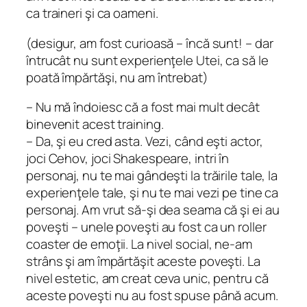
ca traineri şi ca oameni.
(desigur, am fost curioasă – încă sunt! – dar
întrucât nu sunt experienţele Utei, ca să le
poată împărtăşi, nu am întrebat)
– Nu mă îndoiesc că a fost mai mult decât
binevenit acest training.
– Da, şi eu cred asta. Vezi, când eşti actor,
joci Cehov, joci Shakespeare, intri în
personaj, nu te mai gândeşti la trăirile tale, la
experienţele tale, şi nu te mai vezi pe tine ca
personaj. Am vrut să-şi dea seama că şi ei au
poveşti – unele poveşti au fost ca un
roller
coaster
de emoţii. La nivel social, ne-am
strâns şi am împărtăşit aceste poveşti. La
nivel estetic, am creat ceva unic, pentru că
aceste poveşti nu au fost spuse până acum.