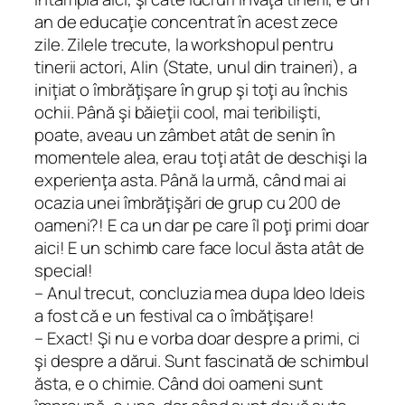
an de educaţie concentrat în acest zece
zile. Zilele trecute, la workshopul pentru
tinerii actori, Alin (State, unul din traineri), a
iniţiat o îmbrăţişare în grup şi toţi au închis
ochii. Până şi băieţii
cool
, mai teribilişti,
poate, aveau un zâmbet atât de senin în
momentele alea, erau toţi atât de deschişi la
experienţa asta. Până la urmă, când mai ai
ocazia unei îmbrăţişări de grup cu 200 de
oameni?! E ca un dar pe care îl poţi primi doar
aici! E un schimb care face locul ăsta atât de
special!
– Anul trecut, concluzia mea dupa Ideo Ideis
a fost că e un festival ca o îmbăţişare!
– Exact! Şi nu e vorba doar despre a primi, ci
şi despre a dărui. Sunt fascinată de schimbul
ăsta, e o chimie. Când doi oameni sunt