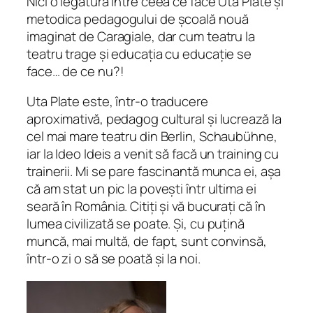
Nici o legătură între ceea ce face Uta Plate și
metodica pedagogului de școală nouă
imaginat de Caragiale, dar cum teatru la
teatru trage și educația cu educație se
face… de ce nu?!
Uta Plate este, într-o traducere
aproximativă, pedagog cultural și lucrează la
cel mai mare teatru din Berlin, Schaubühne,
iar la Ideo Ideis a venit să facă un training cu
trainerii. Mi se pare fascinantă munca ei, așa
că am stat un pic la povești într ultima ei
seară în România. Citiți și vă bucurați că în
lumea civilizată se poate. Și, cu puțină
muncă, mai multă, de fapt, sunt convinsă,
într-o zi o să se poată și la noi.