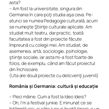
asta?
– Am fost la universitate, singura din
Germania în care poţi studia aşa ceva. Pe-
atunci se numea
Pedagogie culturală
, acum
se numeşte
Ştiinţe culturale aplicate
. Am
studiat mult teatru, dar practic, toată
facultatea a fost din proiecte făcute
împreună cu colegii mei. Am studiat, de
asemenea, artă, sociologie, psihologie,
ştiinţe sociale, iar asta mi-a fost foarte de
folos, de exemplu, când am făcut proiectul
din închisoare.
(Uta are două proiecte cu delicvenţi juvenili)
România și Germania: cultură și educație
– Pleci mâine. Cum a fost la Ideo Ideis?
– Oh, I’m a
festival junkie
. E minunat ce se
întâmplă aici, şi câte lucruri învaţă tinerii, e un