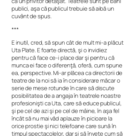
ca un privitor detaşat. Teatrele sunt pe bani
publici, aşa că publicul trebuie să aibă un
cuvânt de spus.
***
E inutil, cred, să spun cât de mult mi-a plăcut
Uta Plate. E foarte directă, şi o invidiez
pentru că face ce-i place dar şi pentru că
munca ei face o diferenţă, oferă, cum spune
ea, perspective. Mi-ar plăcea ca directorii de
teatre de la noi să ia în considerare măcar o
serie de mese rotunde în care să discute
posibilitatea de a angaja în teatrele noastre
profesionişti ca Uta, care să educe publicul,
şi pe cel de azi şi pe cel de mâine, în aşa fel
încât să nu mai văd aplauze în picioare la
orice prostie şi nici telefoane care sună în
timpul spectacolelor, dar şi să înveţe cum să