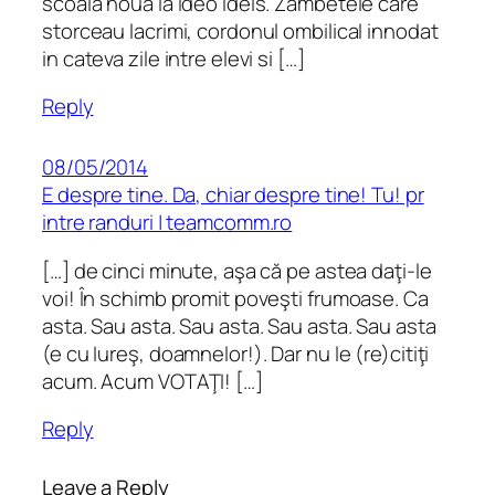
scoala noua la Ideo Ideis. Zambetele care
storceau lacrimi, cordonul ombilical innodat
in cateva zile intre elevi si […]
Reply
08/05/2014
E despre tine. Da, chiar despre tine! Tu! pr
intre randuri | teamcomm.ro
[…] de cinci minute, aşa că pe astea daţi-le
voi! În schimb promit poveşti frumoase. Ca
asta. Sau asta. Sau asta. Sau asta. Sau asta
(e cu Iureş, doamnelor!). Dar nu le (re)citiţi
acum. Acum VOTAŢI! […]
Reply
Leave a Reply