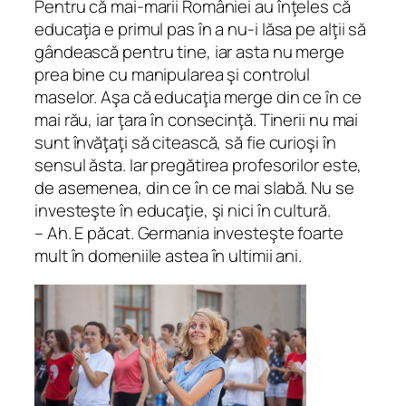
Pentru că mai-marii României au înţeles că
educaţia e primul pas în a nu-i lăsa pe alţii să
gândească pentru tine, iar asta nu merge
prea bine cu manipularea şi controlul
maselor. Aşa că educaţia merge din ce în ce
mai rău, iar ţara în consecinţă. Tinerii nu mai
sunt învăţaţi să citească, să fie curioşi în
sensul ăsta. Iar pregătirea profesorilor este,
de asemenea, din ce în ce mai slabă. Nu se
investeşte în educaţie, şi nici în cultură.
– Ah. E păcat. Germania investeşte foarte
mult în domeniile astea în ultimii ani.