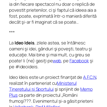
ia din fiecare spectacol nu doar o replică de
povestit prietenilor, ci şi faptul că ideea aia a
fost, poate, exprimată într-o manieră diferită
decât şi-ar fi imaginat că se poate…
***
La
Ideo Ideis
, zilele astea, se întâlnesc
oameni şi idei, gânduri şi poveşti, teatru şi
educaţie. Mai bine şi mai mult, cu greu se
poate! Ii (ne) gasiţi pe
web
, pe
Facebook
şi
pe #ideoideis.
Ideo Ideis este un proiect finanţat de
A.F.C.N
,
realizat în parteneriat cu
Ministerul
Tineretului și Sportului
şi sprijinit de
Memo
Plus
ca parte din proiectul „Români
frumoşi???. Evenimentul și-a găsit prieteni
la
Volksbank
,
Rinf
,
Millefiori
,