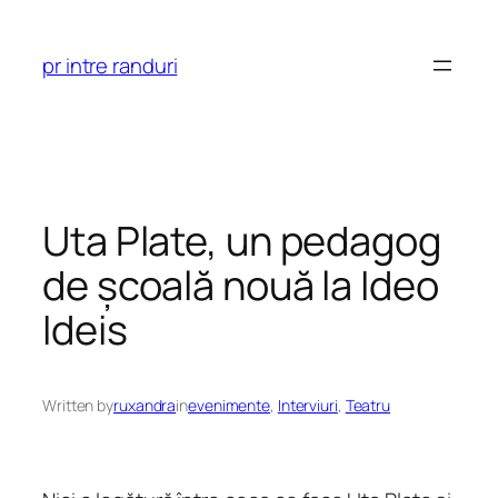
Skip
to
pr intre randuri
content
Uta Plate, un pedagog
de școală nouă la Ideo
Ideis
Written by
ruxandra
in
evenimente
, 
Interviuri
, 
Teatru