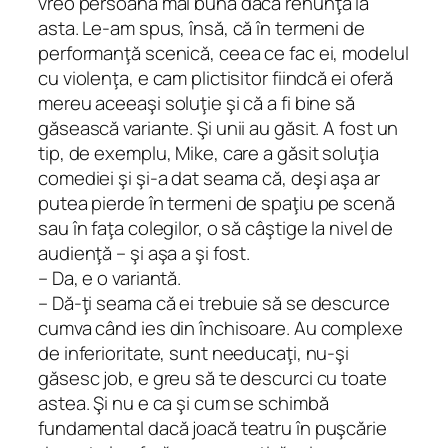
vreo persoană mai bună dacă renunţă la
asta. Le-am spus, însă, că în termeni de
performanţă scenică, ceea ce fac ei, modelul
cu violenţa, e cam plictisitor fiindcă ei oferă
mereu aceeaşi soluţie şi că a fi bine să
găsească variante. Şi unii au găsit. A fost un
tip, de exemplu, Mike, care a găsit soluţia
comediei şi şi-a dat seama că, deşi aşa ar
putea pierde în termeni de spaţiu pe scenă
sau în faţa colegilor, o să câştige la nivel de
audienţă – şi aşa a şi fost.
– Da, e o variantă.
– Dă-ţi seama că ei trebuie să se descurce
cumva când ies din închisoare. Au complexe
de inferioritate, sunt needucaţi, nu-şi
găsesc job, e greu să te descurci cu toate
astea. Şi nu e ca şi cum se schimbă
fundamental dacă joacă teatru în puşcărie