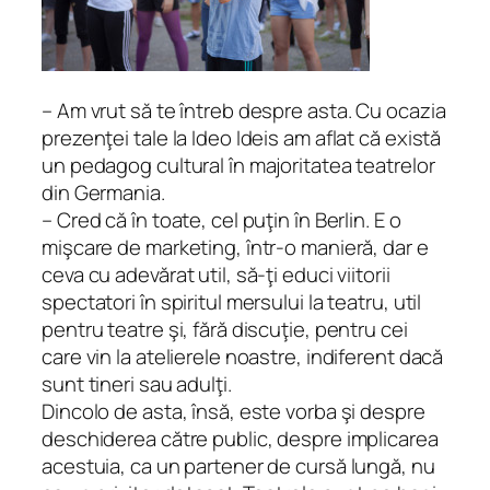
– Am vrut să te întreb despre asta. Cu ocazia
prezenţei tale la Ideo Ideis am aflat că există
un pedagog cultural în majoritatea teatrelor
din Germania.
– Cred că în toate, cel puţin în Berlin. E o
mişcare de marketing, într-o manieră, dar e
ceva cu adevărat util, să-ţi educi viitorii
spectatori în spiritul mersului la teatru, util
pentru teatre şi, fără discuţie, pentru cei
care vin la atelierele noastre, indiferent dacă
sunt tineri sau adulţi.
Dincolo de asta, însă, este vorba şi despre
deschiderea către public, despre implicarea
acestuia, ca un partener de cursă lungă, nu