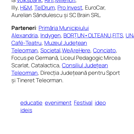
Illy,
H&M
,
TelDrum
,
Pro Invest
, EuroCar,
Aurelian Săndulescu și SC Brain SRL.
Parteneri
:
Primăria Municipiului
Alexandria
,
Indygen
,
BORȚUN•OLTEANU
,
FITS
,
UN
Café-Teatru
,
Muzeul Județean
Teleorman
,
Societal
,
WeAreHere
,
Conciato
,
Focus pe Germană, Liceul Pedagogic Mircea
Scarlat, Catalactica,
Consiliul Județean
Teleorman
, Direcția Județeană pentru Sport
și Tineret Teleorman.
educatie
eveniment
Festival
ideo
ideis