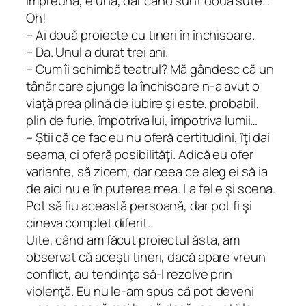
împreună, e una, dar când sunt două sute…
Oh!
– Ai două proiecte cu tineri în închisoare.
– Da. Unul a durat trei ani.
– Cum îi schimbă teatrul? Mă gândesc că un
tânăr care ajunge la închisoare n-a avut o
viaţă prea plină de iubire şi este, probabil,
plin de furie, împotriva lui, împotriva lumii…
– Știi că ce fac eu nu oferă certitudini, îţi dai
seama, ci oferă posibilităţi. Adică eu ofer
variante, să zicem, dar ceea ce aleg ei să ia
de aici nu e în puterea mea. La fel e şi scena.
Pot să fiu această persoană, dar pot fi şi
cineva complet diferit.
Uite, când am făcut proiectul ăsta, am
observat că aceşti tineri, dacă apare vreun
conflict, au tendinţa să-l rezolve prin
violenţă. Eu nu le-am spus că pot deveni