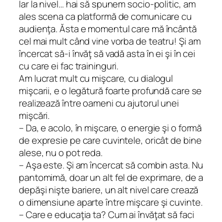
Iar la nivel… hai să spunem socio-politic, am
ales scena ca platformă de comunicare cu
audienţa. Ăsta e momentul care mă încântă
cel mai mult când vine vorba de teatru! Şi am
încercat să-i învăţ să vadă asta în ei şi în cei
cu care ei fac traininguri.
Am lucrat mult cu mişcare, cu dialogul
mişcarii, e o legătură foarte profundă care se
realizează între oameni cu ajutorul unei
mişcări.
– Da, e acolo, în mişcare, o energie şi o formă
de expresie pe care cuvintele, oricât de bine
alese, nu o pot reda.
– Aşa este. Şi am încercat să combin asta. Nu
pantomimă, doar un alt fel de exprimare, de a
depăşi nişte bariere, un alt nivel care crează
o dimensiune aparte între mişcare şi cuvinte.
– Care e educaţia ta? Cum ai învăţat să faci