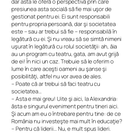
dar asta le oferă o perspectivă prin care
presiunea asta socială să fie mai uşor de
gestionat pentru ei. Ei sunt responsabili
pentru propria persoană, dar şi societatea
este – sau ar trebui să fie – responsabilă în
legătură cu ei. Şi nu vreau să se simtă nimeni
uşurat în legătură cu rolul societăţii:
ah, ăia
au un program cu teatru, gata, am avut grijă
de ei
! În nici un caz. Trebuie să le oferim o
lume în care aceşti oameni au şanse şi
posibilităţi, altfel nu vor avea de ales.
– Poate că ar trebui să faci teatru cu
societatea…
– Asta e mai greu! Uite şi aici, la Alexandria:
ăsta e singurul eveniment pentru tineri aici.
Şi acum am eu o întrebare pentru tine: de ce
România nu investeşte mai mult în educaţie?
– Pentru că liderii… Nu, e mult spus lideri.