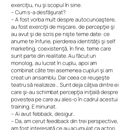
exerciţiu, nu şi scopul în sine.
– Cum s-a desfăşurat?
– A fost vorba mult despre autocunoaştere,
au fost exerciţii de mişcare, de percepţie şi
au avut şi de scris pe nişte teme date: ce
anume te înfurie, pierderea identităţii şi self
marketing, coexistenţă, în fine, teme care
sunt parte din realitate. Au făcut un
monolog, au lucrat în cuplu, apoi am
combinat câte trei asemenea cupluri şi am
creat un ansamblu. Dar ceea ce reuşeşte
teatru să realizeze… Sunt deja câţiva dintre ei
care şi-au schimbat percepţia iniţială despre
povestea pe care au ales-o în cadrul acestui
training. E minunat.
– Ai avut febback, desigur..
– Da, am cerut feedback din trei perspective,
am fost interesată ce au acumulat ca actori,