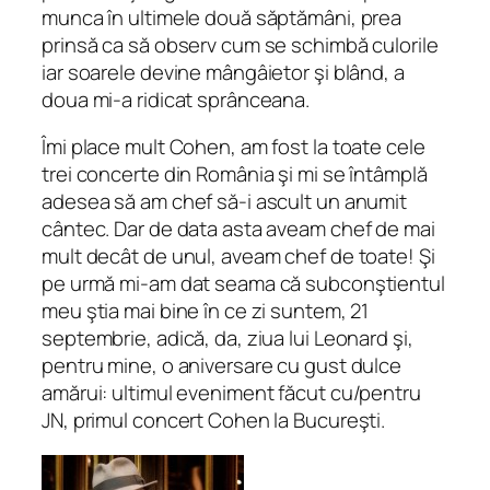
munca în ultimele două săptămâni, prea
prinsă ca să observ cum se schimbă culorile
iar soarele devine mângâietor şi blând, a
doua mi-a ridicat sprânceana.
Îmi place mult Cohen, am fost la toate cele
trei concerte din România şi mi se întâmplă
adesea să am chef să-i ascult un anumit
cântec. Dar de data asta aveam chef de mai
mult decât de unul, aveam chef de toate! Şi
pe urmă mi-am dat seama că subconştientul
meu ştia mai bine în ce zi suntem, 21
septembrie, adică, da, ziua lui Leonard şi,
pentru mine, o aniversare cu gust dulce
amărui: ultimul eveniment făcut cu/pentru
JN, primul concert Cohen la Bucureşti.