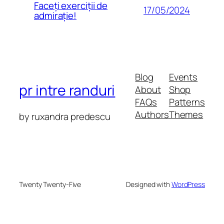
Faceți exerciții de
17/05/2024
admirație!
Blog
Events
pr intre randuri
About
Shop
FAQs
Patterns
Authors
Themes
by ruxandra predescu
Twenty Twenty-Five
Designed with
WordPress