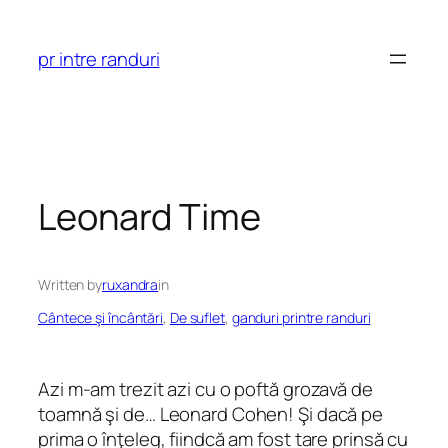
Skip
to
pr intre randuri
content
Leonard Time
Written by
ruxandra
in
Cântece şi încântări
, 
De suflet
, 
ganduri printre randuri
Azi m-am trezit azi cu o poftă grozavă de
toamnă şi de… Leonard Cohen! Şi dacă pe
prima o înţeleg, fiindcă am fost tare prinsă cu