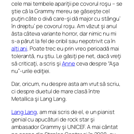
cele mai tembele apariţii pe covorul roşu – se
ştie că la Grammy mereu se găseşte cel
puţin câte o divă care-şi dă major cu stângu’
în dreptu’ pe covorul roşu. Am văzut şi anul
ăsta câteva variante horror, dar nimic nu mi
s-a părut la fel de oribil sau nepotrivit ca în
alţi ani
. Poate trec eu prin vreo perioadă mai
tolerantă, nu ştiu. Le găsiţi pe net, dacă vreţi
să criticaţi, a scris şi
Anne
ceva despre “Aşa
nu”-urile ediţiei.
Dar, oricum, nu despre asta am vrut să scriu,
ci despre duetul de mare clasă între
Metallica şi Lang Lang.
Lang Lang
, am mai scris de el, e un pianist
genial cu apucături de rock star şi
ambasador Grammy şi UNICEF. A mai cântat