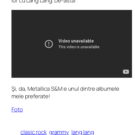
lor cu Lang Lang. De-asta:
Şi, da, Metallica S&M e unul dintre albumele
mele preferate!
Foto
clasic rock
grammy
lang lang