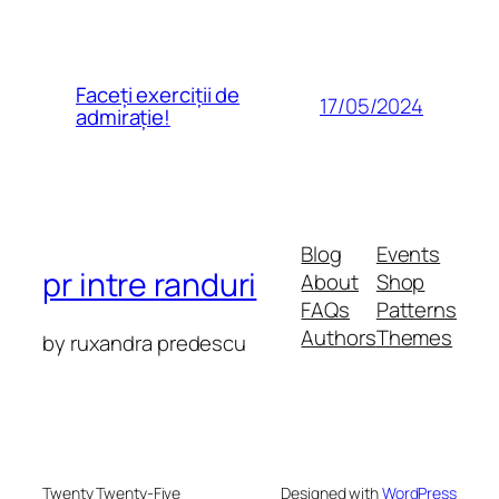
Faceți exerciții de
17/05/2024
admirație!
Blog
Events
pr intre randuri
About
Shop
FAQs
Patterns
Authors
Themes
by ruxandra predescu
Twenty Twenty-Five
Designed with
WordPress