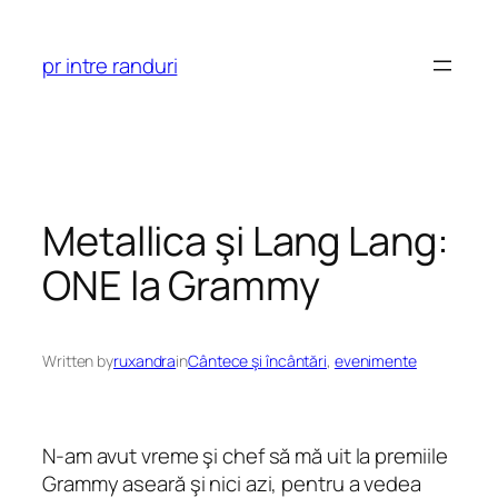
Skip
to
pr intre randuri
content
Metallica şi Lang Lang:
ONE la Grammy
Written by
ruxandra
in
Cântece şi încântări
, 
evenimente
N-am avut vreme şi chef să mă uit la premiile
Grammy aseară şi nici azi, pentru a vedea