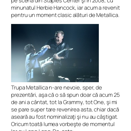
pe scena din Staples Center şi în 2008, cu
minunatul Herbie Hancock, iar acum a revenit
pentru un moment clasic alături de Metallica.
Trupa Metallica n-are nevoie, sper, de
prezentări, aşa că o să spun doar că acum 25
de ani a cântat, tot la Grammy, tot One, şi mi
se pare super tare revenirea asta, chiar dacă
aseară au fost nominalizaţi şi nu au câştigat.
Oricum toată lumea vorbeşte de momentul