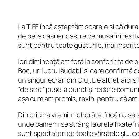
La TIFF încă așteptăm soarele și căldur
de pe la cășile noastre de musafiri festiv
sunt pentru toate gusturile, mai însorite
Ieri dimineață am fost la conferința de pr
Boc, un lucru lăudabil și care confirmă d
un singur ecran din Cluj. De altfel, aici
“de stat” puse la punct și redate comuni
așa cum am promis, revin, pentru că am și 
Din pricina vremii mohorâte, încă nu se s
unde oamenii se strâng la orele fixate 
sunt spectatori de toate vârstele și…. coz