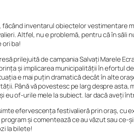
a, făcând inventarul obiectelor vestimentare 
alieri. Altfel, nu e problemă, pentru că în săli 
 ori ba!
esă prilejuită de campania Salvați Marele Ecran,
orința și implicarea municipalității în efortul
 situația e mai puțin dramatică decât în alte o
tății. Până vă povestesc pe larg despre asta, m
eu of-urile mele la subiect. Iar dacă aveți între
imte efervescența festivalieră prin oraș, cu ex
în program și comentează ce au văzut sau ce-și
i la bilete!