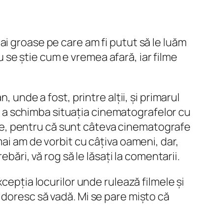
mai groase pe care
am fi putut
să le luăm
nu se știe cum e vremea afară, iar filme
 unde a fost, printre alții, și primarul
 de a schimba situația cinematografelor cu
rașe, pentru că sunt câteva cinematografe
ai am de vorbit cu câțiva oameni, dar,
bări, vă rog să le lăsați la comentarii.
cepția locurilor unde rulează filmele și
 doresc să vadă. Mi se pare mișto că