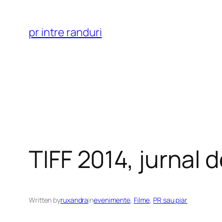
Skip
to
pr intre randuri
content
TIFF 2014, jurnal d
Written by
ruxandra
in
evenimente
, 
Filme
, 
PR sau piar