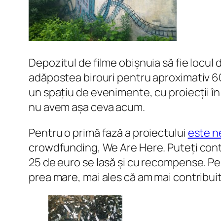
Depozitul de filme obișnuia să fie locul d
adăpostea birouri pentru aproximativ 60 
un spațiu de evenimente, cu proiecții în 
nu avem așa ceva acum.
Pentru o primă fază a proiectului
este n
crowdfunding, We Are Here. Puteți contri
25 de euro se lasă și cu recompense. Pen
prea mare, mai ales că am mai contribuit ș