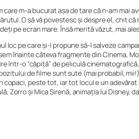
lm care m-a bucurat așa de tare că n-am mai av
rutul. O să vă povestesc și despre el, chit că n
eți pe ecran mare. Însă merită văzut, mai ales d
mul loc pe care și-l propune să-l salveze campa
usem înainte câteva fragmente din Cinema, M
dire într-o “căpiță” de peliculă cinematografic
epozitului de filme sunt sute (mai probabil, mii!
 copaci, peste tot, iar tot locul e un adevărat 
ă, Zorro și Mica Sirenă, animația lui Disney, d