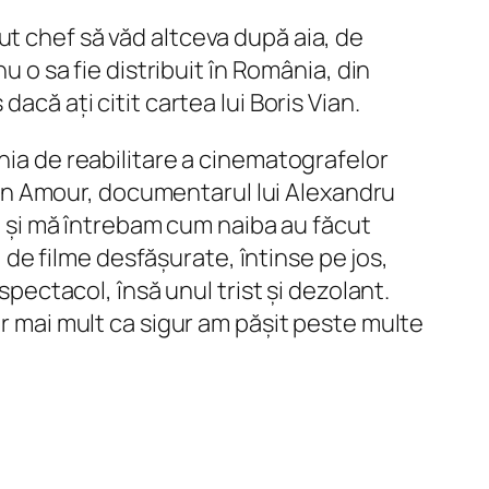
ut chef să văd altceva după aia, de
u o sa fie distribuit în România, din
acă ați citit cartea lui Boris Vian.
nia de reabilitare a cinematografelor
on Amour, documentarul lui Alexandru
ă, și mă întrebam cum naiba au făcut
) de filme desfășurate, întinse pe jos,
spectacol, însă unul trist și dezolant.
ar mai mult ca sigur am pășit peste multe