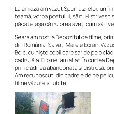
La amiază am văzut Spuma zilelor, un fi
teamă, vorba poetului, să nu-i strivesc să
păcate, așa că nu prea aveți cum să-l ved
Seara am fost la Depozitul de filme, pri
din România, Salvați Marele Ecran. Văz
Belc, cu niște copii care sar de pe o clă
cadrul ăla. Ei bine, am aflat. În curtea D
prin clădirea abandonată și distrusă, prin
Am recunoscut, din cadrele de pe pelicul
filme văzute și iubite.