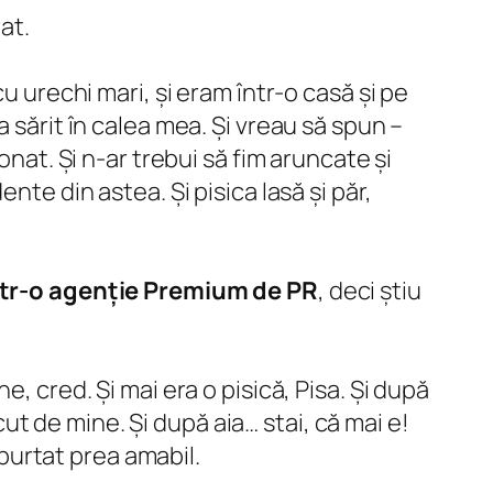
at.
u urechi mari, și eram într-o casă și pe
 sărit în calea mea. Și vreau să spun –
onat. Și n-ar trebui să fim aruncate și
nte din astea. Și pisica lasă și păr,
într-o agenție Premium de PR
, deci știu
, cred. Și mai era o pisică, Pisa. Și după
ăcut de mine. Și după aia… stai, că mai e!
 purtat prea amabil.