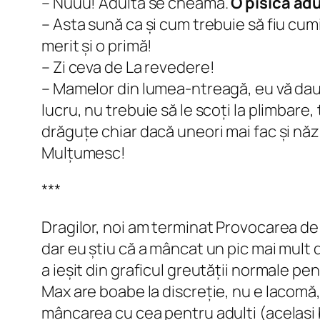
– Nuuu! Adultă se cheamă.
O pisică adu
– Asta sună ca și cum trebuie să fiu cumin
merit și o primă!
– Zi ceva de La revedere!
– Mamelor din lumea-ntreagă, eu vă dau u
lucru, nu trebuie să le scoți la plimbare, 
drăguțe chiar dacă uneori mai fac și năzb
Mulțumesc!
***
Dragilor, noi am terminat Provocarea de
dar eu știu că a mâncat un pic mai mult
a ieșit din graficul greutății normale pe
Max are boabe la discreție, nu e lacomă, 
mâncarea cu cea pentru adulți (același 