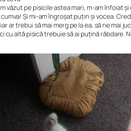
m văzut pe pisicile astea mari, m-am înfoiat și 
 cumva! Și mi-am îngroșat puțin și vocea. Cred
ar ar trebui să mai merg pe la ea, să ne mai ju
i cu altă pisică trebuie să ai puțină răbdare. N