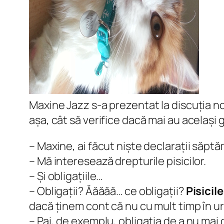
Maxine Jazz s-a prezentat la discuția n
așa, cât să verifice dacă mai au același
– Maxine, ai făcut niște declarații săpt
– Mă interesează drepturile pisicilor.
– Și obligațiile…
– Obligații? Ăăăăă… ce obligații?
Pisicile
dacă ținem cont că nu cu mult timp în ur
– Pai, de exemplu, obligația de a nu mai