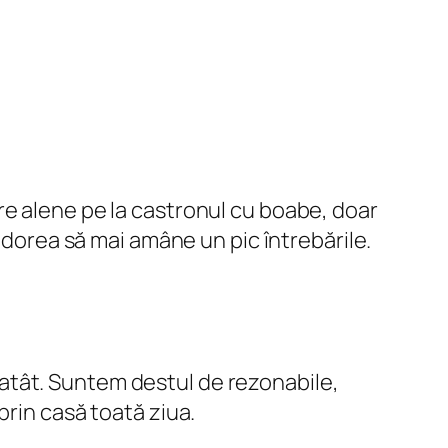
re alene pe la castronul cu boabe, doar
 dorea să mai amâne un pic întrebările.
i atât. Suntem destul de rezonabile,
prin casă toată ziua.