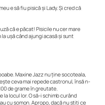
eu e să fiu pisică și Lady. Și cred că
uză că e păcat! Pisicile nu cer mare
vin la ușă când ajungi acasă și sunt
boabe. Maxine Jazz nu ține socoteala,
lește ceva mai repede castronul, însă n-
t 100 de grame în greutate.
 la locul lor. O să-i schimb curând
sau cu somon. Apropo, dacă nu știți ce