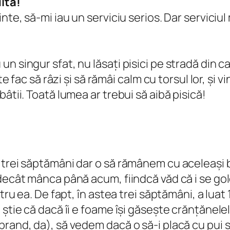
ltă!
te, să-mi iau un serviciu serios. Dar serviciul m
n singur sfat, nu lăsați pisici pe stradă din ca
te fac să râzi și să rămâi calm cu torsul lor, și 
âtii. Toată lumea ar trebui să aibă pisică!
 trei săptămâni dar o să rămânem cu aceleași 
 decât mânca până acum, fiindcă văd că i se go
ntru ea. De fapt, în astea trei săptămâni, a lua
știe că dacă îi e foame își găsește crănțănelele
brand, da), să vedem dacă o să-i placă cu pui 