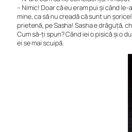
– Nimic! Doar că eu eram pui și când le-a
mine, ca să nu creadă că sunt un șoricel
prietenă, pe Sasha! Sasha e drăguță, chi
Cum să-ți spun? Când iei o pisică și o duc
ei se mai scuipă.