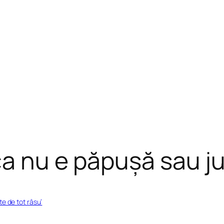
ca nu e păpușă sau ju
te de tot râsu’