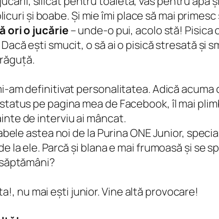
a jucării, silicat pentru toaletă, vas pentru apă 
plicuri și boabe. Și mie îmi place să mai primesc
 ori o jucărie
– unde-o pui, acolo stă! Pisica
Dacă ești smucit, o să ai o pisică stresată și sm
drăguță.
 mi-am definitivat personalitatea. Adică acum
status pe pagina mea de Facebook, îl mai plimb
inte de interviu ai mâncat.
abele astea noi de la Purina ONE Junior, special
e la ele. Parcă și blana e mai frumoasă și se sp
i săptămâni?
ata!, nu mai ești junior. Vine altă provocare!