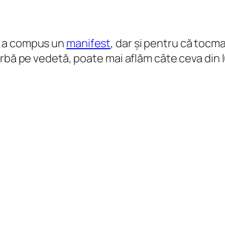
z a compus un
manifest
, dar și pentru că tocm
rbă pe vedetă, poate mai aflăm câte ceva din l