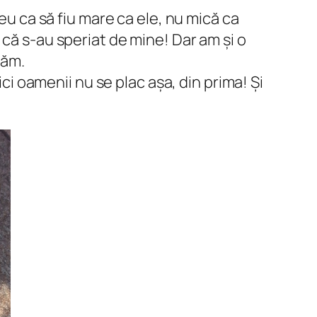
eu ca să fiu mare ca ele, nu mică ca
 că s-au speriat de mine! Dar am și o
căm.
ici oamenii nu se plac așa, din prima! Și