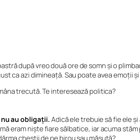
oastră după vreo două ore de somn și o plimba
 gust ca azi dimineață. Sau poate avea emoții și
ămâna trecută. Te interesează politica?
 nu au obligații.
Adică ele trebuie să fie ele ș
mă eram niște fiare sălbatice, iar acuma stăm 
 dărma chestii de pe birou sau măsuță?