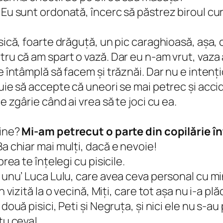
 Eu sunt ordonată, încerc să păstrez biroul cur
sică, foarte drăguță, un pic caraghioasă, așa, c
ru că am spart o vază. Dar eu n-am vrut, vaza a
e întâmplă să facem și trăznăi. Dar nu e intenți
uie să accepte că uneori se mai petrec și accide
e zgârie când ai vrea să te joci cu ea.
bine?
Mi-am petrecut o parte din copilărie 
Ba chiar mai mulți, dacă e nevoie!
rea te înțelegi cu pisicile.
 unu’ Luca Lulu, care avea ceva personal cu mine
 vizită la o vecină, Miți, care tot așa nu i-a pl
două pisici, Peti și Negruța, și nici ele nu s-au
 tu ceva!