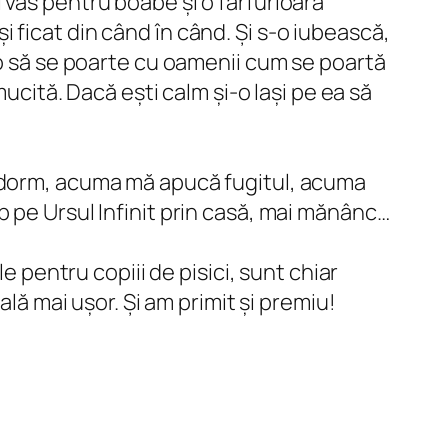
și vas pentru boabe și o farfurioară
 și ficat din când în când. Și s-o iubească,
 o să se poarte cu oamenii cum se poartă
ucită. Dacă ești calm și-o lași pe ea să
a dorm, acuma mă apucă fugitul, acuma
 pe Ursul Infinit prin casă, mai mănânc…
e pentru copiii de pisici, sunt chiar
ală mai ușor. Și am primit și premiu!