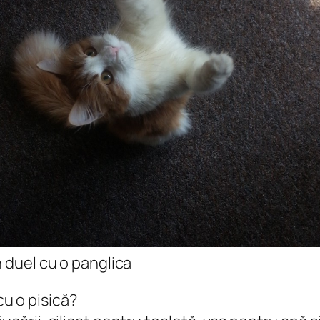
n duel cu o panglica
cu o pisică?