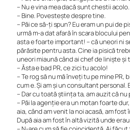
– Nu e vina mea dacă sunt chestii acolo.
– Bine. Povestește despre tine.
– Păi ce să-ți spun? Eu eram un pui de pi
urmă m-a dat afară în scara blocului pent
asta e foarte important! – că uneori ni s
părăsite pentru asta. Cine ia pisică treb
uneori miaună când ai chef de liniște și t
– Ăsta e bad PR, ce zici tu acolo!
– Te rog să nu mă înveți tu pe mine PR, 
cum e. Și am și un consultant personal. 
– Dar cu toată știința ta, am auzit că nu p
– Păi la agenție era un motan foarte dur,
aia, când am venit la noi acasă, am fost în
După aia am fost în altă vizită unde erau 
– N-are cum să fie coincidență. Ai făcut