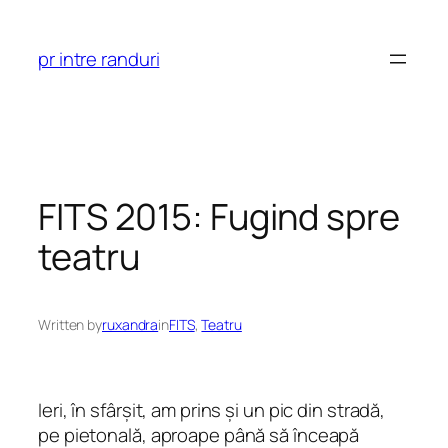
Skip
to
pr intre randuri
content
FITS 2015: Fugind spre
teatru
Written by
ruxandra
in
FITS
, 
Teatru
Ieri, în sfârșit, am prins și un pic din stradă,
pe pietonală, aproape până să înceapă