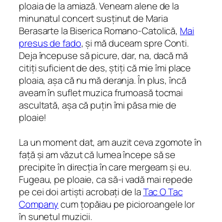
ploaia de la amiază. Veneam alene de la
minunatul concert susținut de Maria
Berasarte la Biserica Romano-Catolică,
Mai
presus de fado
, și mă duceam spre Conti.
Deja începuse să picure, dar, na, dacă mă
citiți suficient de des, știți că mie îmi place
ploaia, așa că nu mă deranja. În plus, încă
aveam în suflet muzica frumoasă tocmai
ascultată, așa că puțin îmi păsa mie de
ploaie!
La un moment dat, am auzit ceva zgomote în
față și am văzut că lumea începe să se
precipite în direcția în care mergeam și eu.
Fugeau, pe ploaie, ca să-i vadă mai repede
pe cei doi artiști acrobați de la
Tac O Tac
Company
cum țopăiau pe picioroangele lor
în sunetul muzicii.