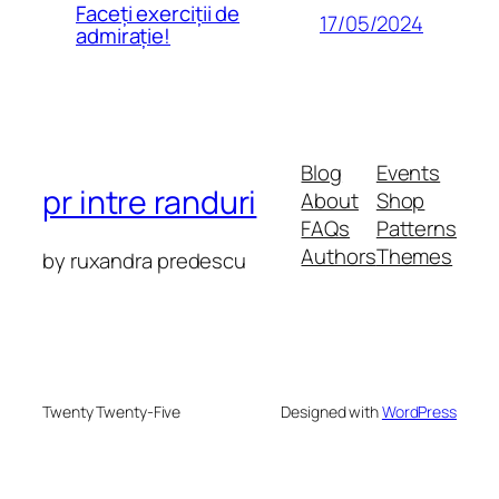
Faceți exerciții de
17/05/2024
admirație!
Blog
Events
pr intre randuri
About
Shop
FAQs
Patterns
Authors
Themes
by ruxandra predescu
Twenty Twenty-Five
Designed with
WordPress