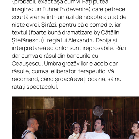
(probabil, exact așa cum vi l-ați putea
imagina: un Fuhrer în devenire) care petrece
scurtă vreme într-un azil de noapte ajutat de
niște evrei. Și râzi, pentru că e comedie, iar
textul (foarte bună dramatizare by Cătălin
Ștefănescu), regia lui Alexandru Dabija și
interpretarea actorilor sunt ireproșabile. Râzi
dar cumva e râsul din bancurile cu
Ceaușescu. Umbra grozăviilor e acolo dar
râsul e, cumva, eliberator, terapeutic. Vă
recomand, când și dacă aveți ocazia, să nu
ratați spectacolul.