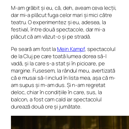
M-am grăbit și eu, că, deh, aveam ceva lecții,
dar mi-a plăcut fuga celor mari și mici către
teatru. O experimentez și eu, adesea, la
festival, între două spectacole, dar mi-a
plăcut că am văzut-o și pe stradă.
Pe seară am fost la
Mein Kampf
, spectacolul
de la Cluj pe care toată lumea dorea să-l
vadă, și la care s-a stat și în picioare, pe
margine. Fusesem, la rândul meu, avertizată
că e musai să-l includ în lista mea, așa că m-
am supus și m-am dus. Și n-am regretat
deloc, chiar în condițiile în care, sus, la
balcon, a fost cam cald iar spectacolul
durează două ore și jumătate.