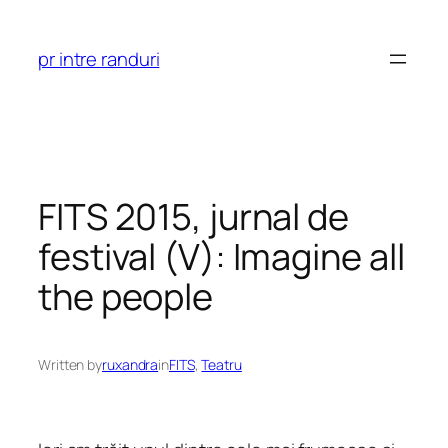
Skip
to
pr intre randuri
content
FITS 2015, jurnal de
festival (V): Imagine all
the people
Written by
ruxandra
in
FITS
, 
Teatru