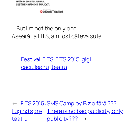
… But I’m not the only one
.
Aseară, la FITS, am fost câteva sute.
Festival
FITS
FITS 2015
gigi
caciuleanu
teatru
←
FITS 2015:
SMS Camp by Biz e fără ???
Fugind spre
There is no bad publicity, only
teatru
publicity???
→