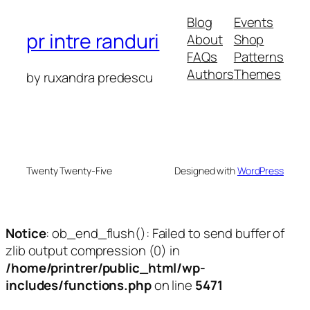
Blog
Events
pr intre randuri
About
Shop
FAQs
Patterns
Authors
Themes
by ruxandra predescu
Twenty Twenty-Five
Designed with
WordPress
Notice
: ob_end_flush(): Failed to send buffer of
zlib output compression (0) in
/home/printrer/public_html/wp-
includes/functions.php
on line
5471