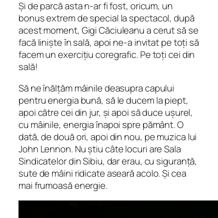
Și de parcă asta n-ar fi fost, oricum, un
bonus extrem de special la spectacol, după
acest moment, Gigi Căciuleanu a cerut să se
facă liniște în sală, apoi ne-a invitat pe toți să
facem un exercițiu coregrafic. Pe toți cei din
sală!
Să ne înălțăm mâinile deasupra capului
pentru energia bună, să le ducem la piept,
apoi către cei din jur, și apoi să duce ușurel,
cu mâinile, energia înapoi spre pământ. O
dată, de două ori, apoi din nou, pe muzica lui
John Lennon. Nu știu câte locuri are Sala
Sindicatelor din Sibiu, dar erau, cu siguranță,
sute de mâini ridicate aseară acolo. Și cea
mai frumoasă energie.