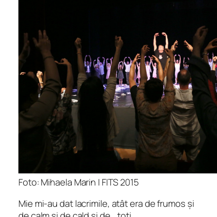
Foto: Mihaela Marin | FITS 2015
M
ie mi-au dat lacrimile, atât era de frumos și
de calm si de cald și de… toți.