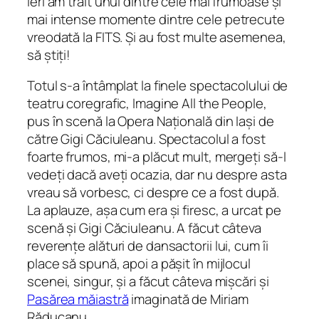
Ieri am trăit unul dintre cele mai frumoase și
mai intense momente dintre cele petrecute
vreodată la FITS. Și au fost multe asemenea,
să știți!
Totul s-a întâmplat la finele spectacolului de
teatru coregrafic, Imagine All the People,
pus în scenă la Opera Națională din Iași de
către Gigi Căciuleanu. Spectacolul a fost
foarte frumos, mi-a plăcut mult, mergeți să-l
vedeți dacă aveți ocazia, dar nu despre asta
vreau să vorbesc, ci despre ce a fost după.
La aplauze, așa cum era și firesc, a urcat pe
scenă și Gigi Căciuleanu. A făcut câteva
reverențe alături de dansactorii lui, cum îi
place să spună, apoi a pășit în mijlocul
scenei, singur, și a făcut câteva mișcări și
Pasărea măiastră
imaginată de Miriam
Răducanu.