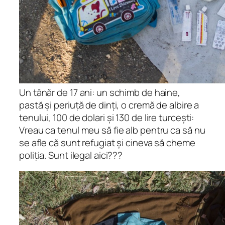
Un tânăr de 17 ani: un schimb de haine,
pastă și periuță de dinți, o cremă de albire a
tenului, 100 de dolari și 130 de lire turcești:
Vreau ca tenul meu să fie alb pentru ca să nu
se afle că sunt refugiat și cineva să cheme
poliția. Sunt ilegal aici???