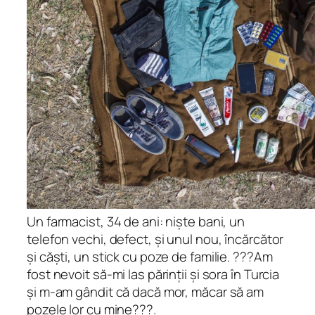
Un farmacist, 34 de ani: niște bani, un
telefon vechi, defect, și unul nou, încărcător
și căști, un stick cu poze de familie. ???Am
fost nevoit să-mi las părinții și sora în Turcia
și m-am gândit că dacă mor, măcar să am
pozele lor cu mine???.