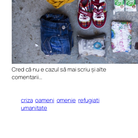
Cred că nu e cazul să mai scriu și alte
comentarii…
criza
oameni
omenie
refugiati
umanitate