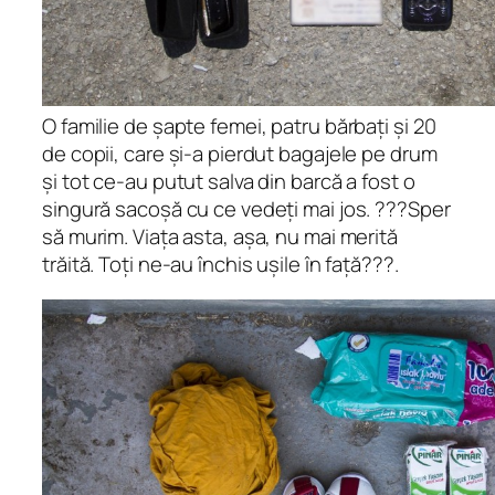
O familie de șapte femei, patru bărbați și 20
de copii, care și-a pierdut bagajele pe drum
și tot ce-au putut salva din barcă a fost o
singură sacoșă cu ce vedeți mai jos. ???Sper
să murim. Viața asta, așa, nu mai merită
trăită. Toți ne-au închis ușile în față???.