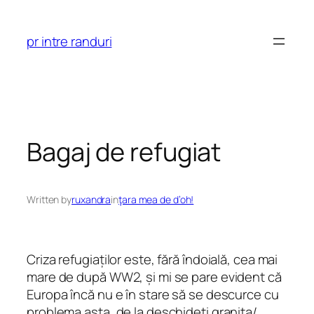
Skip
to
pr intre randuri
content
Bagaj de refugiat
Written by
ruxandra
in
ţara mea de d’oh!
Criza refugiaților este, fără îndoială, cea mai
mare de după WW2, și mi se pare evident că
Europa încă nu e în stare să se descurce cu
problema asta, de la deschideți granița/