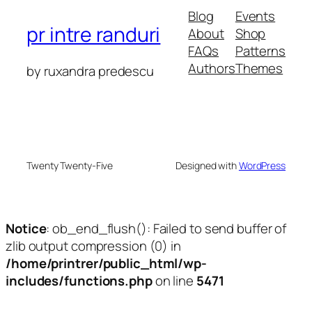
Blog
Events
pr intre randuri
About
Shop
FAQs
Patterns
Authors
Themes
by ruxandra predescu
Twenty Twenty-Five
Designed with
WordPress
Notice
: ob_end_flush(): Failed to send buffer of
zlib output compression (0) in
/home/printrer/public_html/wp-
includes/functions.php
on line
5471