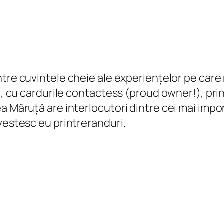
tre cuvintele cheie ale experiențelor pe care m
tă, cu cardurile contactess (proud owner!), pr
Măruță are interlocutori dintre cei mai importan
vestesc eu printreranduri.