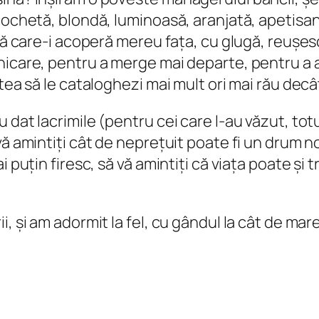
cochetă, blondă, luminoasă, aranjată, apetisan
ră care-i acoperă mereu fața, cu glugă, reușesc
nicare, pentru a merge mai departe, pentru a a
utea să le cataloghezi mai mult ori mai rău dec
dat lacrimile (pentru cei care l-au văzut, totu
vă amintiți cât de neprețuit poate fi un drum n
 puțin firesc, să vă amintiți că viața poate și t
 și am adormit la fel, cu gândul la cât de mare e