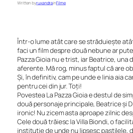
Written by
ruxandra
in
Filme
Într-o lume atât care se străduiește atâ
faci un film despre două nebune ar putea
Pazza Gioia nu e trist, iar Beatrice, una
aferente. Mă rog, minus faptul că are ob
Și, în definitiv, cam pe unde e linia aia 
pentru cei din jur. Toți!
Povestea La Pazza Gioia e destul de simpl
două personaje principale, Beatrice și D
ironic! Nu zicem asta aproape zilnic de
Cele două trăiesc la Villa Biondi, o faci
instituție de unde nu lipsesc pastilele, 