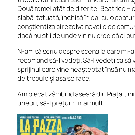
Două femei atât de diferite, Beatrice – 
slabă, tatuată, închisă în ea, cu o coafu
conștientiza și rezolva nevoile de comu
dacă nu știi de unde vin nu cred că ai p
N-am să scriu despre scena la care mi-au 
recomand să-l vedeți. Să-l vedeți ca să 
sprijinul care vine neașteptat însă nu mai
de
trebuie
și
așa se face
.
Am plecat zâmbind aseară din Piața Unirii,
uneori, să-l prețuim mai mult.