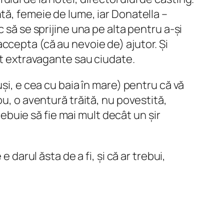
tă, femeie de lume, iar Donatella –
 să se sprijine una pe alta pentru a-și
ccepta (că au nevoie de) ajutor. Și
ât extravagante sau ciudate.
și, e cea cu baia în mare) pentru că vă
ou, o aventură trăită, nu povestită,
rebuie să fie mai mult decât un șir
 darul ăsta de a fi, și că ar trebui,