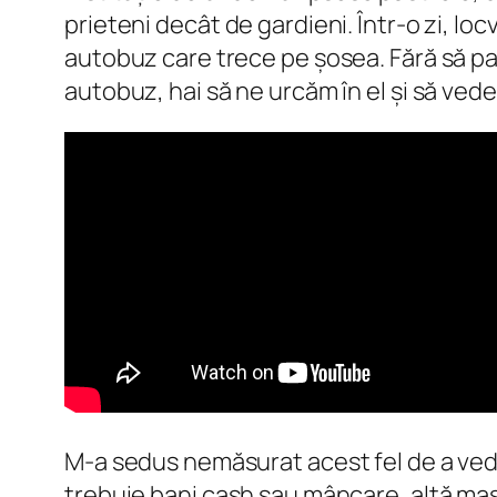
prieteni decât de gardieni. Într-o zi, loc
autobuz care trece pe șosea. Fără să pa
autobuz, hai să ne urcăm în el și să ved
M-a sedus nemăsurat acest fel de a vedea
trebuie bani cash sau mâncare, altă mași