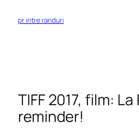
Skip
to
pr intre randuri
content
TIFF 2017, film: La
reminder!