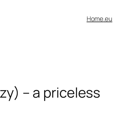
Home
.eu
azy) – a priceless