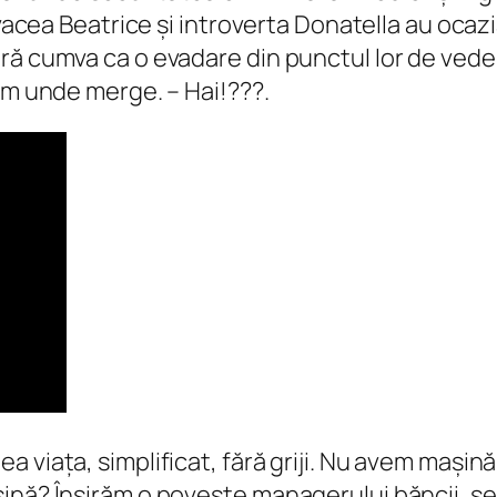
vacea Beatrice și introverta Donatella au ocazia
ră cumva ca o evadare din punctul lor de veder
em unde merge. – Hai!???.
 viața, simplificat, fără griji. Nu avem mașină
nă? Înșirăm o poveste managerului băncii, șefu