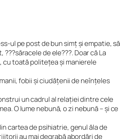
ess
-ul pe post de bun simț și empatie, să
t, ???săracele de ele???. Doar că La
, cu toată politețea și manierele
manii, fobii și ciudățenii de neînțeles
strui un cadrul al relației dintre cele
umea. O lume nebună, o zi nebună – și ce
in cartea de psihiatrie, genul ăla de
rijitorii au mai degrabă abordări de