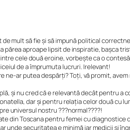
t de mult să fie și să impună
political correctn
 părea aproape lipsit de inspiratie, bașca tris
 dintre cele două eroine, vorbește ca o contesă
iceiul de a împrumuta lucruri. Irelevant!
care ne-ar putea despărți? Toți, vă promit, avem 
ă, și nu cred că e relevantă decât pentru a con
onatella, dar și pentru relația celor două cu l
spre universul nostru ???normal????!
litate din Toscana pentru femei cu diagnostice d
dar unde securitatea e minimă iar medicii și îng