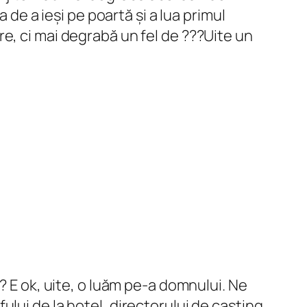
 de a ieși pe poartă și a lua primul
e, ci mai degrabă un fel de ???Uite un
? E ok, uite, o luăm pe-a domnului. Ne
lui de la hotel, directorului de casting.