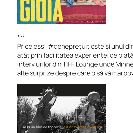
***
Priceless
| #deneprețuit este și unul din
atât prin facilitatea experienței de pla
interviurilor din TIFF Lounge unde Mihnea 
alte surprize despre care o să vă mai po