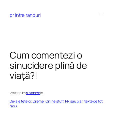
Skip
to
pr intre randuri
content
Cum comentezi o
sinucidere plină de
viaţă?!
Written by
ruxandra
in
De-ale fetelor
, 
Dileme
, 
Online stuff
, 
PR sau piar
, 
texte de tot
râsu’