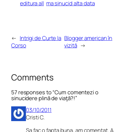
editura all
ma sinucid alta data
←
Intrigi de Curte la
Blogger american în
Corso
vizită
→
Comments
57 responses to “Cum comentezi o
sinucidere plină de viaţă?!”
03/10/2011
Cristi C.
Sa fac o fapta buna, am comentat. A