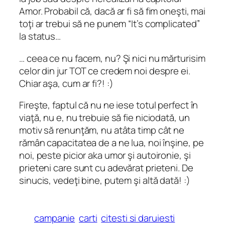
Amor. Probabil că, dacă ar fi să fim oneşti, mai
toţi ar trebui să ne punem “It’s complicated”
la status…
… ceea ce nu facem, nu? Şi nici nu mărturisim
celor din jur TOT ce credem noi despre ei.
Chiar aşa, cum ar fi?! :)
Fireşte, faptul că nu ne iese totul perfect în
viaţă, nu e, nu trebuie să fie niciodată, un
motiv să renunţăm, nu atâta timp cât ne
rămân capacitatea de a ne lua, noi înşine, pe
noi, peste picior aka umor şi autoironie, şi
prieteni care sunt cu adevărat prieteni. De
sinucis, vedeţi bine, putem şi altă dată! :)
campanie
carti
citesti si daruiesti