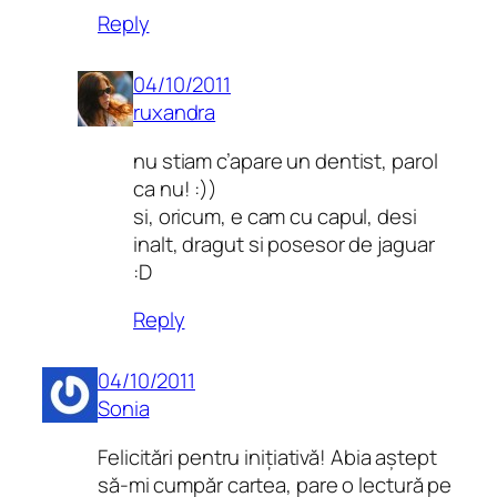
Reply
04/10/2011
ruxandra
nu stiam c’apare un dentist, parol
ca nu! :))
si, oricum, e cam cu capul, desi
inalt, dragut si posesor de jaguar
:D
Reply
04/10/2011
Sonia
Felicitări pentru inițiativă! Abia aștept
să-mi cumpăr cartea, pare o lectură pe