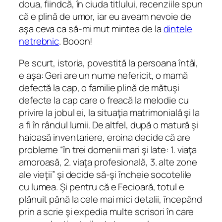
doua, fiindcă, în ciuda titlului, recenziile spun
că e plină de umor, iar eu aveam nevoie de
aşa ceva ca să-mi mut mintea de la
dintele
netrebnic
. Booon!
Pe scurt, istoria, povestită la persoana întâi,
e aşa: Geri are un nume nefericit, o mamă
defectă la cap, o familie plină de mătuşi
defecte la cap care o freacă la melodie cu
privire la jobul ei, la situaţia matrimonială şi la
a fi în rândul lumii. De altfel, după o matură şi
haioasă inventariere, eroina decide că are
probleme “în trei domenii mari şi late: 1. viaţa
amoroasă, 2. viaţa profesională, 3. alte zone
ale vieţii” şi decide să-şi încheie socotelile
cu lumea. Şi pentru că e Fecioară, totul e
plănuit până la cele mai mici detalii, începând
prin a scrie şi expedia multe scrisori în care