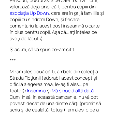
Pe scurt, postul ăsta pe care tocmai îl citiţi
valorează deja cinci cărţi pentru copiii din
asociaţia Up Down
, care are în grijă familiile şi
copiii cu sindrom Down, şi fiecare
comentariu la acest post înseamnă o carte
în plus pentru copii. Aşa că… aţi înţeles ce
aveţi de făcut :)
Şi acum, să vă spun ce-am citit.
***
Mi-am ales două cărţi, ambele din colecţia
Strada Ficţiunii (adorabil acest concept şi
dificilă alegerea mea, le-aş fi ales… pe
toate!):
Insomnia
şi
Mă sinucid altă dată
.
Cum, însă, în această campanie, nu vă pot
povesti decât de una dintre cărţi (promit să
scriu şi de cealaltă, totuşi), am ales-o pe a