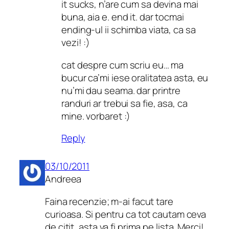
it sucks, n’are cum sa devina mai
buna, aia e. end it. dar tocmai
ending-ul ii schimba viata, ca sa
vezi! :)
cat despre cum scriu eu… ma
bucur ca’mi iese oralitatea asta, eu
nu’mi dau seama. dar printre
randuri ar trebui sa fie, asa, ca
mine. vorbaret :)
Reply
03/10/2011
Andreea
Faina recenzie; m-ai facut tare
curioasa. Si pentru ca tot cautam ceva
de citit, asta va fi prima pe lista. Merci!