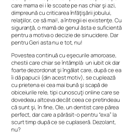
care mama ei i le scoate pe nas chiar şi azi,
dimpreună cu criticarea înfăţişării jobului,
relaţiilor, ce să mai!, a întregii ei existenţe. Cu
siguranţă, o mamă de genul ăsta e suficientă
pentru a motiva o decizie de sinucidere. Dar
pentru Geri asta nu e tot, nu!
Povestea continuă cu eşecurile amoroase,
chestii care
chiar se întâmplă
: un iubit ok dar
foarte dezordonat şi îngălat care, după ce ea
îi dă papucii (din acest motiv), se cuplează
cu prietena ei cea mai bună şi scapă de
obiceiurile rele, tipi cunoscuţi online care se
dovedeau altceva decât ceea ce pretindeau
că sunt şi, în fine, Ole, un dentist care părea
perfect, dar care a părăsit-o pentru “exa” la
scurt timp după ce se cuplaseră. Dezolant,
nu?