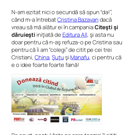
N-am ezitat nici o secundă să spun “da!”,
când m-a întrebat
Cristina Bazavan
dacă
vreau să mă alătur ei în campania
Citeşti şi
dăruieşti
iniţiată de
Editura All
, şi asta nu
doar pentru că n-aş refuza-o pe Cristina sau
pentru că îi am “colegi” de citit pe cei trei
Cristiani,
China
,
Şuţu
şi
Manafu
, ci pentru că
e o idee foarte foarte faină!