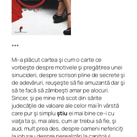
***
Mi-a plăcut cartea şi cum o carte ce
vorbeşte despre motivele şi pregătirea unei
sinucideri, despre scrisori pline de secrete şi
de adevăruri, reuşeşte să fie amuzantă dar şi
să te facă să zâmbeşti amar pe alocuri.
Sincer, şi pe mine mă scot din sărite
judecăţile de valoare ale celor mai în vârstă
care pur şi simplu
ştiu
ei mai bine ce-i cu
viaţa ta şi, mai ales, cum ar trebui să fie, şi
aud, mult prea des, despre oameni nefericiţi
la job sau despre nerealizări la capitolul