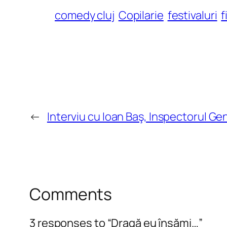
comedy cluj
Copilarie
festivaluri
f
←
Interviu cu Ioan Baş, Inspectorul G
Comments
3 responses to “Dragă eu însămi…”