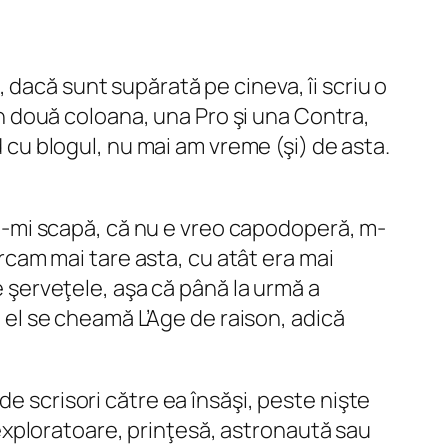
 dacă sunt supărată pe cineva, îi scriu o
 în două coloana, una Pro şi una Contra,
d cu blogul, nu mai am vreme (şi) de asta.
ce-mi scapă, că nu e vreo capodoperă, m-
ercam mai tare asta, cu atât era mai
e şerveţele, aşa că până la urmă a
ă el se cheamă L’Age de raison, adică
e scrisori către ea însăşi, peste nişte
t exploratoare, prinţesă, astronaută sau