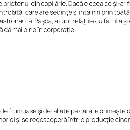
prietenul din copilărie. Dacă e ceea ce şi-ar fi 
trolată, care are şedinţe şi întâlniri prin toat
stronaută. Başca, a rupt relaţiile cu familia şi c
 dă mai bine în corporaţie.
de frumoase şi detaliate pe care le primeşte de
moriei şi se redescoperă într-o producţie cin