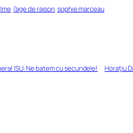
ilme
l’age de raison
sophie marceau
eneral ISU: Ne batem cu secundele!
Horaţiu D