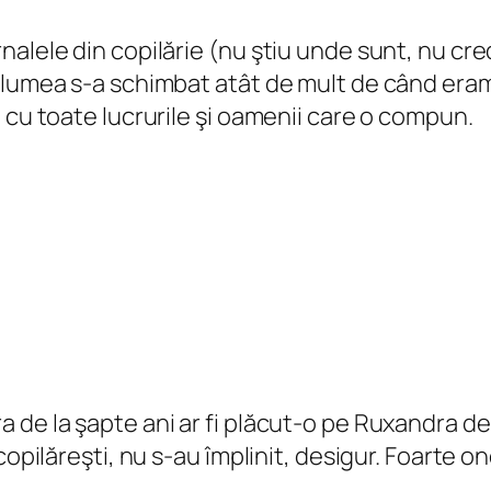
alele din copilărie (nu ştiu unde sunt, nu cre
lumea s-a schimbat atât de mult de când eram eu
 cu toate lucrurile şi oamenii care o compun.
de la şapte ani ar fi plăcut-o pe Ruxandra de 
opilăreşti, nu s-au împlinit, desigur. Foarte on