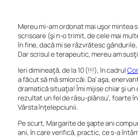
Mereu mi-am ordonat mai uşor mintea scri
scrisoare (şi n-o trimit, de cele mai mul
în fine, dacă mi se răzvrătesc gândurile,
Dar scrisul e terapeutic, mereu am susţi
Ieri dimineaţă, de la 10 (!!!), în cadrul
Com
a făcut să mă smiorcăi. Da’ aşa, enervant
dramatică situaţia! Îmi mijise chiar şi u
rezultat un fel de râsu-plânsu’, foarte î
Vârsta înţelepciunii.
Pe scurt, Margarite de şapte ani compune
ani, în care verifică, practic, ce s-a în