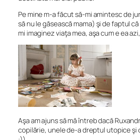
Pe mine m-a făcut să-mi amintesc de jurn
să nu le găsească mama) şi de faptul că 
mi imaginez viaţa mea, aşa cum e ea azi,
Aşa am ajuns să mă întreb dacă Ruxandra 
copilărie, unele de-a dreptul utopice şi c
:))