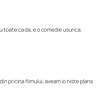
 cu toate ca da, e o comedie usurica.
in pricina filmului, aveam io niste plans