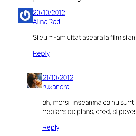
20/10/2012
Alina Rad
Si eu m-am uitat aseara la film si a
Reply
21/10/2012
ruxandra
ah, mersi, inseamna ca nu sunt c
neplans de plans, cred, si pove
Reply