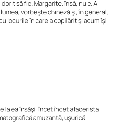
dorit să fie. Margarite, însă, nu e. A
ă lumea, vorbeşte chineză şi, în general,
u locurile în care a copilărit şi acum îşi
 la ea însăşi, încet încet afacerista
ematografică amuzantă, uşurică,