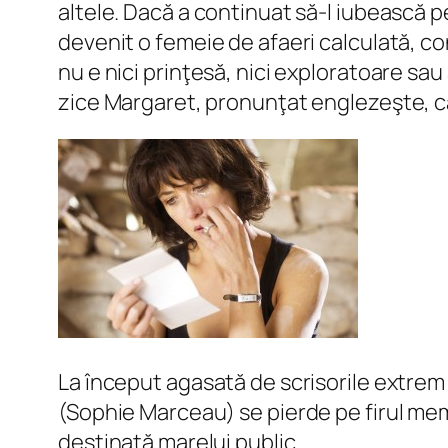
altele. Dacă a continuat să-l iubească pe 
devenit o femeie de afaeri calculată, con
nu e nici prinţesă, nici exploratoare sau a
zice Margaret, pronunţat englezeşte, că
La început agasată de scrisorile extrem 
(Sophie Marceau) se pierde pe firul me
destinată marelui public.