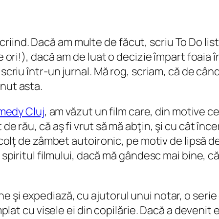
ind. Dacă am multe de făcut, scriu To Do list,
te ori!), dacă am de luat o decizie împart foaia
 scriu într-un jurnal. Mă rog, scriam, că de cân
nut asta.
edy Cluj
, am văzut un film care, din motive 
 de rău, că aş fi vrut să mă abţin, şi cu cât înc
n colţ de zâmbet autoironic, pe motiv de lipsă d
n spiritul filmului, dacă mă gândesc mai bine, c
 şi expediază, cu ajutorul unui notar, o serie d
tâmplat cu visele ei din copilărie. Dacă a deveni