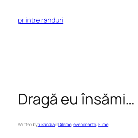
Skip
to
pr intre randuri
content
Dragă eu însămi…
Written by
ruxandra
in
Dileme
, 
evenimente
, 
Filme