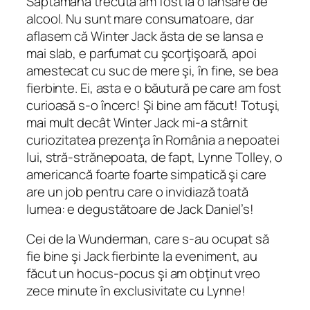
Săptămâna trecută am fost la o lansare de
alcool. Nu sunt mare consumatoare, dar
aflasem că Winter Jack ăsta de se lansa e
mai slab, e parfumat cu şcorţişoară, apoi
amestecat cu suc de mere şi, în fine, se bea
fierbinte. Ei, asta e o băutură pe care am fost
curioasă s-o încerc! Şi bine am făcut! Totuşi,
mai mult decât Winter Jack mi-a stârnit
curiozitatea prezenţa în România a nepoatei
lui, stră-strănepoata, de fapt, Lynne Tolley, o
americancă foarte foarte simpatică şi care
are un job pentru care o invidiază toată
lumea: e degustătoare de Jack Daniel’s!
Cei de la Wunderman, care s-au ocupat să
fie bine şi Jack fierbinte la eveniment, au
făcut un hocus-pocus şi am obţinut vreo
zece minute în exclusivitate cu Lynne!