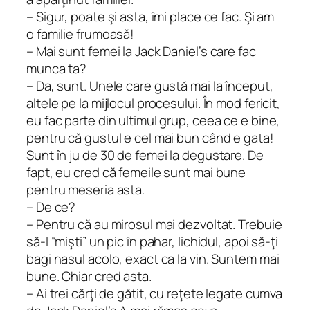
– Sigur, poate şi asta, îmi place ce fac. Şi am
o familie frumoasă!
– Mai sunt femei la Jack Daniel’s care fac
munca ta?
– Da, sunt. Unele care gustă mai la început,
altele pe la mijlocul procesului. În mod fericit,
eu fac parte din ultimul grup, ceea ce e bine,
pentru că gustul e cel mai bun când e gata!
Sunt în ju de 30 de femei la degustare. De
fapt, eu cred că femeile sunt mai bune
pentru meseria asta.
– De ce?
– Pentru că au mirosul mai dezvoltat. Trebuie
să-l “mişti” un pic în pahar, lichidul, apoi să-ţi
bagi nasul acolo, exact ca la vin. Suntem mai
bune. Chiar cred asta.
– Ai trei cărţi de gătit, cu reţete legate cumva