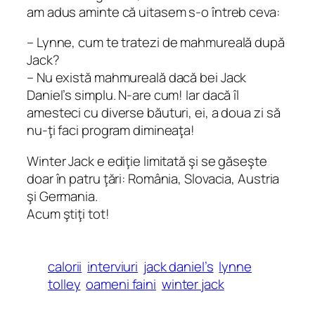
am adus aminte că uitasem s-o întreb ceva:
–
Lynne, cum te tratezi de mahmureală după
Jack?
– Nu există mahmureală dacă bei Jack
Daniel’s simplu. N-are cum! Iar dacă îl
amesteci cu diverse băuturi, ei, a doua zi să
nu-ţi faci program dimineaţa!
Winter Jack e ediţie limitată şi se găseşte
doar în patru ţări: România, Slovacia, Austria
şi Germania.
Acum ştiţi tot!
calorii
interviuri
jack daniel’s
lynne
tolley
oameni faini
winter jack