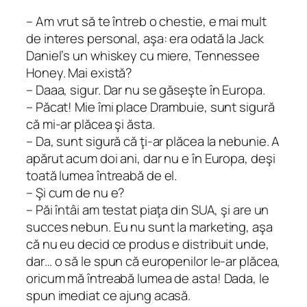
– Am vrut să te întreb o chestie, e mai mult
de interes personal, aşa: era odată la Jack
Daniel’s un whiskey cu miere, Tennessee
Honey. Mai există?
– Daaa, sigur. Dar nu se găseşte în Europa.
– Păcat! Mie îmi place Drambuie, sunt sigură
că mi-ar plăcea şi ăsta.
– Da, sunt sigură că ţi-ar plăcea la nebunie. A
apărut acum doi ani, dar nu e în Europa, deşi
toată lumea întreabă de el.
– Şi cum de nu e?
– Păi întâi am testat piaţa din SUA, şi are un
succes nebun. Eu nu sunt la marketing, aşa
că nu eu decid ce produs e distribuit unde,
dar… o să le spun că europenilor le-ar plăcea,
oricum mă întreabă lumea de asta! Dada, le
spun imediat ce ajung acasă.