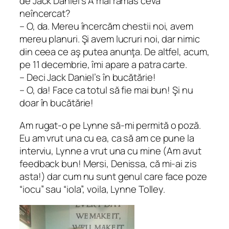
de Jack Daniel’s A mai rămas ceva
neîncercat?
– O, da. Mereu încercăm chestii noi, avem
mereu planuri. Şi avem lucruri noi, dar nimic
din ceea ce aş putea anunţa. De altfel, acum,
pe 11 decembrie, îmi apare a patra carte.
– Deci Jack Daniel’s în bucătărie!
– O, da! Face ca totul să fie mai bun! Şi nu
doar în bucătărie!
Am rugat-o pe Lynne să-mi permită o poză.
Eu am vrut una cu ea, ca să am ce pune la
interviu, Lynne a vrut una cu mine (Am avut
feedback bun! Mersi, Denissa, că mi-ai zis
asta!) dar cum nu sunt genul care face poze
“iocu” sau “iola”, voila, Lynne Tolley.