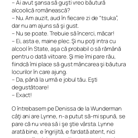
– Ai avut şansa să guşti vreo băutură
alcoolică românească?
– Nu. Am auzit, aud în fiecare zi de “tsuka”,
dar nu am ajuns să şi gust.
– Nu se poate. Trebuie să încerci, măcar!
– Ei, asta e, maine plec. Şi nu poţi intra cu
alcool în State, aşa că probabil o să rămână
pentru o dată viitoare. Şi mie îmi pare rău,
fiindcă îmi place să gust mâncarea şi băutura
locurilor în care ajung.
– Da, până la urmă e jobul tău. Eşti
degustătoare!
– Exact!
O întrebasem pe Denissa de la Wunderman
câţi ani are Lynne, n-a putut să-mi spună, se
pare că nu vrea să i şe ştie vârsta. Lynne
arată bine, e îngrijită, e fardată atent, nici