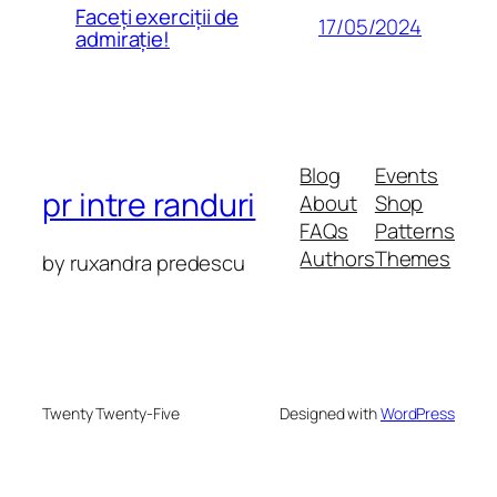
Faceți exerciții de
17/05/2024
admirație!
Blog
Events
pr intre randuri
About
Shop
FAQs
Patterns
Authors
Themes
by ruxandra predescu
Twenty Twenty-Five
Designed with
WordPress