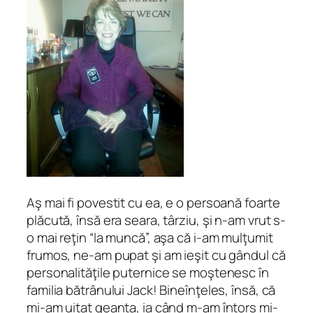
Aş mai fi povestit cu ea, e o persoană foarte
plăcută, însă era seara, târziu, şi n-am vrut s-
o mai reţin “la muncă”, aşa că i-am mulţumit
frumos, ne-am pupat şi am ieşit cu gândul că
personalităţile puternice se moştenesc în
familia bătrânului Jack! Bineînţeles, însă, că
mi-am uitat geanta, ia când m-am întors mi-