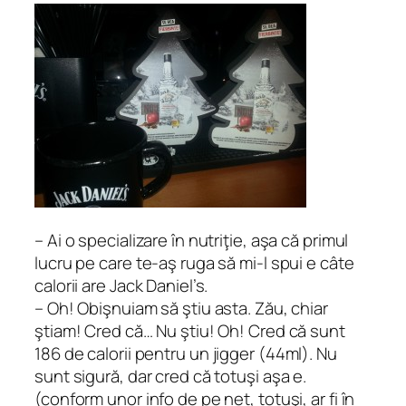
– Ai o specializare în nutriţie, aşa că primul
lucru pe care te-aş ruga să mi-l spui e câte
calorii are Jack Daniel’s.
– Oh! Obişnuiam să ştiu asta. Zău, chiar
ştiam! Cred că… Nu ştiu! Oh! Cred că sunt
186 de calorii pentru un
jigger
(44ml). Nu
sunt sigură, dar cred că totuşi aşa e.
(conform unor info de pe net, totuşi, ar fi în