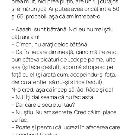
prea mult, nici prea puţin, are un ruj curajos,
şi e mărunţică. Ar putea avea oricât între 50
şi 65, probabil, aşa că am întrebat-o.
– Aaaah, sunt bătrână. Nici eu nu mai ştiu
câţi ani am!
– C’mon, nu arăţi deloc bătână!
– Da. În fiecare dimineaţă, când mă trezesc,
pun câteva picături de Jack pe palme, uite
aşa (şi face gestul), apoi mă stropesc pe
faţă cu el (şi arată cum, acopeindu-şi faţa,
dar cu atenţie, să nu-şi strice fardul).
N-o cred, aşa că încep să râd. Râde şi ea!
– NU! Îţi dai seama că nu fac asta!
– Dar care e secretul tău?
– Nu ştiu. Nu am secrete. Cred că îmi place
ce fac.
– Poate şi pentru că lucrezi în afacerea care
a aparţinut familiei.