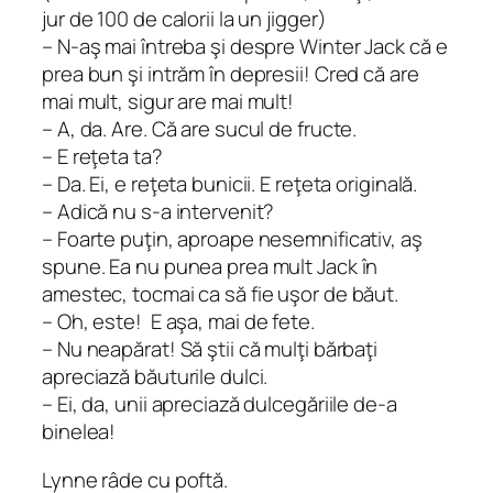
jur de 100 de calorii la un jigger)
– N-aş mai întreba şi despre Winter Jack că e
prea bun şi intrăm în depresii! Cred că are
mai mult, sigur are mai mult!
– A, da. Are. Că are sucul de fructe.
– E reţeta ta?
– Da. Ei, e reţeta bunicii. E reţeta originală.
– Adică nu s-a intervenit?
– Foarte puţin, aproape nesemnificativ, aş
spune. Ea nu punea prea mult Jack în
amestec, tocmai ca să fie uşor de băut.
–
Oh, este!
E aşa, mai de fete.
– Nu neapărat! Să ştii că mulţi bărbaţi
apreciază băuturile dulci.
– Ei, da, unii apreciază dulcegăriile de-a
binelea!
Lynne râde cu poftă.