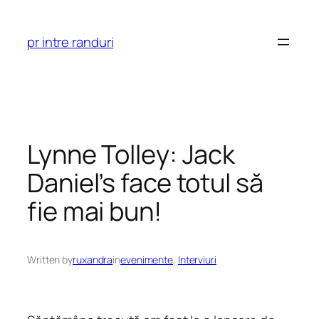
Skip
to
pr intre randuri
content
Lynne Tolley: Jack
Daniel’s face totul să
fie mai bun!
Written by
ruxandra
in
evenimente
, 
Interviuri