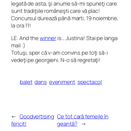
legată de asta, şi anume să-mi spuneţi care
sunt tradiţiile româneşti care vă plac!
Concursul durează până marti, 19 noiembrie,
la ora 11!
LE: And the
winner
is… Justina! Stai pe langa
mail :)
Totuşi, sper că v-am convins pe toţi să-i
vedeţi pe georgieni. N-o să regretaţi!
balet
dans
eveniment
spectacol
←
Goodvertising
Ce tot cară femeile în
fericit!
geantă?
→