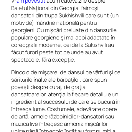
V-
am povestit
acum câteva zile despre
Baletul Naţional din Georgia, faimoşii
dansatori din trupa Sukhishvili care sunt (un
motiv de) mândrie naţională pentru
georgieni. Cu mişcări preluate din dansurile
populare georgiene şi mai apoi adaptate în
coreografii moderne, cei de la Sukishvili au
făcut furori peste tot pe unde au avut
spectacole, fără excepţie.
Dincolo de mişcare, de dansul pe vârfuri şi de
săriturile înalte ale bărbaţilor, care spun
poveşti despre curaj, de graţia
dansatoarelor, atenţia la fiecare detaliu e un
ingredient al succesului de care se bucură în
întreaga lume. Costumele, adevărate opere
de artă, armele războinicilor-dansatori sau
muzica
live
întregesc armonia mişcărilor
unice până într-acolo încât au fost numiţi a