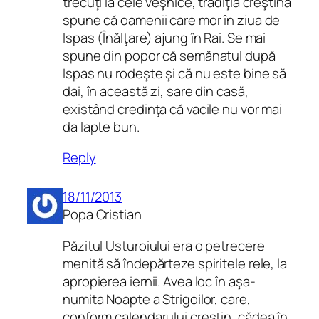
trecuţi la cele veşnice, tradiţia creştină
spune că oamenii care mor în ziua de
Ispas (Înălţare) ajung în Rai. Se mai
spune din popor că semănatul după
Ispas nu rodeşte şi că nu este bine să
dai, în această zi, sare din casă,
existând credinţa că vacile nu vor mai
da lapte bun.
Reply
18/11/2013
Popa Cristian
Păzitul Usturoiului era o petrecere
menită să îndepărteze spiritele rele, la
apropierea iernii. Avea loc în aşa-
numita Noapte a Strigoilor, care,
conform calendarului creştin, cădea în