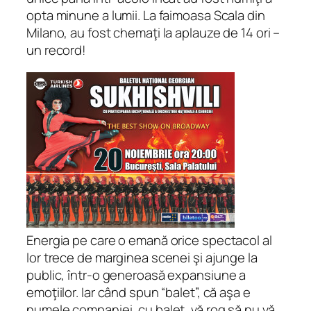
opta minune a lumii. La faimoasa Scala din
Milano, au fost chemaţi la aplauze de 14 ori –
un record!
Energia pe care o emană orice spectacol al
lor trece de marginea scenei şi ajunge la
public, într-o generoasă expansiune a
emoţiilor. Iar când spun “balet”, că aşa e
numele companiei, cu balet, vă rog să nu vă