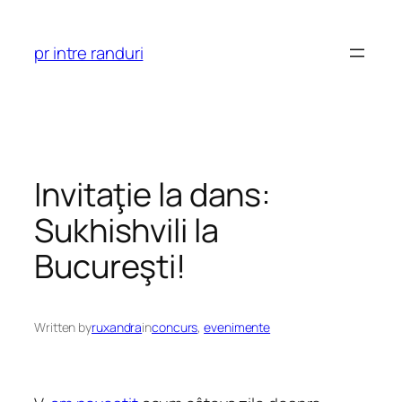
Skip
to
pr intre randuri
content
Invitaţie la dans:
Sukhishvili la
Bucureşti!
Written by
ruxandra
in
concurs
, 
evenimente