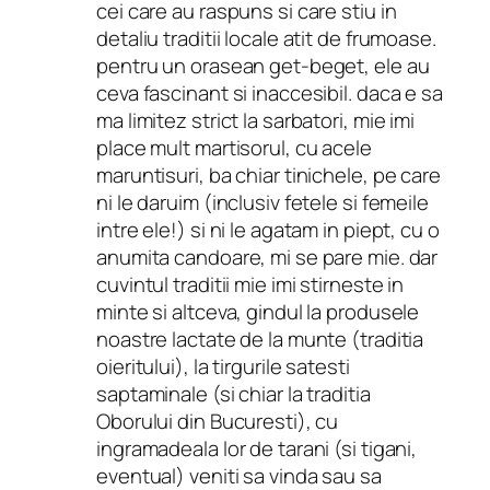
cei care au raspuns si care stiu in
detaliu traditii locale atit de frumoase.
pentru un orasean get-beget, ele au
ceva fascinant si inaccesibil. daca e sa
ma limitez strict la sarbatori, mie imi
place mult martisorul, cu acele
maruntisuri, ba chiar tinichele, pe care
ni le daruim (inclusiv fetele si femeile
intre ele!) si ni le agatam in piept, cu o
anumita candoare, mi se pare mie. dar
cuvintul traditii mie imi stirneste in
minte si altceva, gindul la produsele
noastre lactate de la munte (traditia
oieritului), la tirgurile satesti
saptaminale (si chiar la traditia
Oborului din Bucuresti), cu
ingramadeala lor de tarani (si tigani,
eventual) veniti sa vinda sau sa