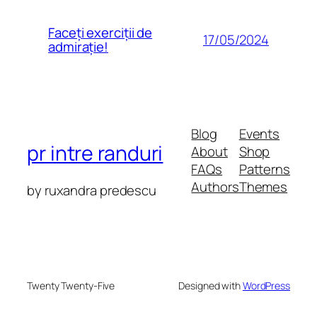
Faceți exerciții de
17/05/2024
admirație!
Blog
Events
pr intre randuri
About
Shop
FAQs
Patterns
Authors
Themes
by ruxandra predescu
Twenty Twenty-Five
Designed with
WordPress