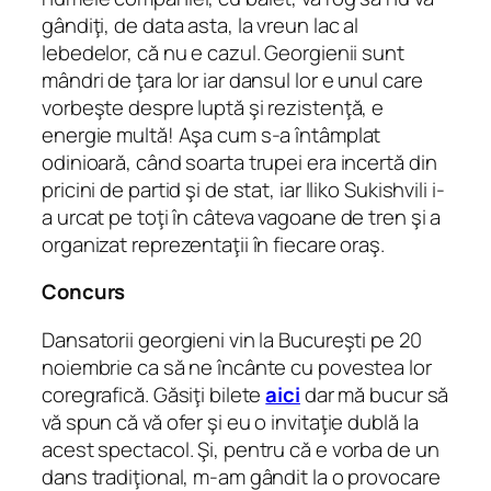
gândiţi, de data asta, la vreun lac al
lebedelor, că nu e cazul. Georgienii sunt
mândri de ţara lor iar dansul lor e unul care
vorbeşte despre luptă şi rezistenţă, e
energie multă! Aşa cum s-a întâmplat
odinioară, când soarta trupei era incertă din
pricini de partid şi de stat, iar Iliko Sukishvili i-
a urcat pe toţi în câteva vagoane de tren şi a
organizat reprezentaţii în fiecare oraş.
Concurs
Dansatorii georgieni vin la Bucureşti pe 20
noiembrie ca să ne încânte cu povestea lor
coregrafică. Găsiţi bilete
aici
dar mă bucur să
vă spun că vă ofer şi eu o invitaţie dublă la
acest spectacol. Şi, pentru că e vorba de un
dans tradiţional, m-am gândit la o provocare