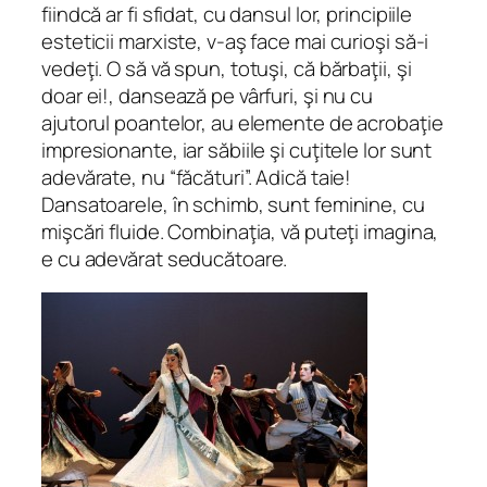
fiindcă ar fi sfidat, cu dansul lor, principiile
esteticii marxiste, v-aş face mai curioşi să-i
vedeţi. O să vă spun, totuşi, că bărbaţii, şi
doar ei!, dansează pe vârfuri, şi nu cu
ajutorul poantelor, au elemente de acrobaţie
impresionante, iar săbiile şi cuţitele lor sunt
adevărate, nu “făcături”. Adică taie!
Dansatoarele, în schimb, sunt feminine, cu
mişcări fluide. Combinaţia, vă puteţi imagina,
e cu adevărat seducătoare.