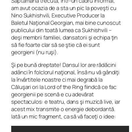
Săptămâna trecută, într-un cadru informal,
am avut ocazia de a sta un pic la poveşti cu
Nino Sukhishvili, Executive Producer la
Baletul Naţional Georgian, mai bine cunoscut
publicului din toată lumea ca Sukhishvili –
deşi membrii familiei, dansatorii şi echipa ţin
să fie foarte clar să se ştie că ei sunt
georgieni (nu ruşi).
Şi pe bună dreptate! Dansul lor are rădăcini
adânci în folclorul naţional, însă nu vă gândiţi
la învârtitele noastre ci mai degrabă la
Căluşari ori la Lord of the Ring fiindcă ce fac
georgienii pe scenă e cu adevărat
spectaculos: e teatru, dans şi muzică live, iar
acest mix transmite o energie debordantă.
Iată un mic fragment, ca să vă faceţi o idee: