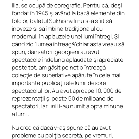
Ilia, se ocupă de coregrafie. Pentru că, deşi
fondat în 1945 şi având la bază elemente din
folclor, baletul Sukhishvili nu s-a sfiit să
inoveze şi să îmbine tradiţionalul cu
modernul, în aplauzele unei lumi întregi. Şi
când zic “lumea întreagă”chiar asta vreau să
spun, dansatorii georgieni au avut
spectacole îndelung aplaudate şi apreciate
peste tot, am găsit pe net o întreagă
colecţie de superlative apărute în cele mai
importante publicaţii ale lumii despre
spectacolul lor. Au avut aproape 10. 000 de
reprezentaţii şi peste 50 de milioane de
spectatori, iar unii i-au numit
a opta minune
a lumii
.
Nu cred că dacă v-aş spune că au avut
probleme cu poliţia secretă, pe vremuri,