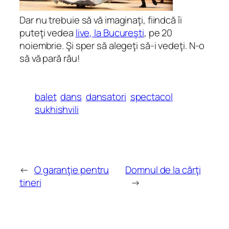
Dar nu trebuie să vă imaginaţi, fiindcă îi
puteţi vedea
live,
la Bucureşti
, pe 20
noiembrie. Şi sper să alegeţi să-i vedeţi. N-o
să vă pară rău!
balet
dans
dansatori
spectacol
sukhishvili
←
O garanţie pentru
Domnul de la cărţi
tineri
→