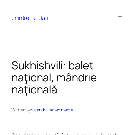
Skip
to
pr intre randuri
content
Sukhishvili: balet
naţional, mândrie
naţională
Written by
ruxandra
in
evenimente