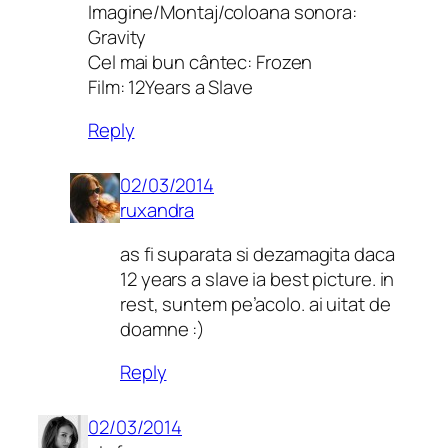
Imagine/Montaj/coloana sonora:
Gravity
Cel mai bun cântec: Frozen
Film: 12Years a Slave
Reply
02/03/2014
ruxandra
as fi suparata si dezamagita daca
12 years a slave ia best picture. in
rest, suntem pe’acolo. ai uitat de
doamne :)
Reply
02/03/2014