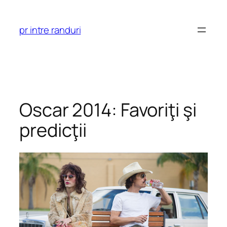
Skip
to
pr intre randuri
content
Oscar 2014: Favoriţi şi
predicţii