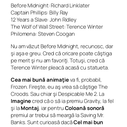
Before Midnight: Richard Linklater
Captain Phillips: Billy Ray
12 Years a Slave: John Ridley
The Wolf of Wall Street: Terence Winter
Philomena: Steven Coogan
Nu am văzut Before Midnight, recunosc, dar
şi aşa e greu. Cred că oricare poate câştiga
pe merit şi nu am favoriţi. Totuşi, cred că
Terence Winter pleacă acasă cu statueta.
Cea mai bună animaţie
va fi, probabil,
Frozen. Fireşte, eu aş vrea să câştige The
Croods. Sau chiar şi Despicable Me 2. La
Imagine
cred că o să ia premiu Gravity, la fel
şi la
Montaj
, iar pentru
Coloană sonoră
premiul ar trebui să meargă la Saving Mr.
Banks. Sunt curioasă dacă
Cel mai bun