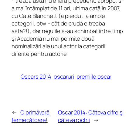
* treaba asta nu e fără precedent, apropo, s-
a mai întâmplat de 11 ori, ultima dată în 2007,
cu Cate Blanchett (a pierdut la amble
categorii, btw – cât de crudă e treaba
asta?!), dar regulile s-au schimbat între timp
şi Academia nu mai permite două
nominalizări ale unui actor la categorii
diferite pentru actorie
Oscars 2014
oscaruri
premiile oscar
←
O primăvară
Oscar 2014: Câteva cifre şi
fermecătoare!
câteva rochii
→