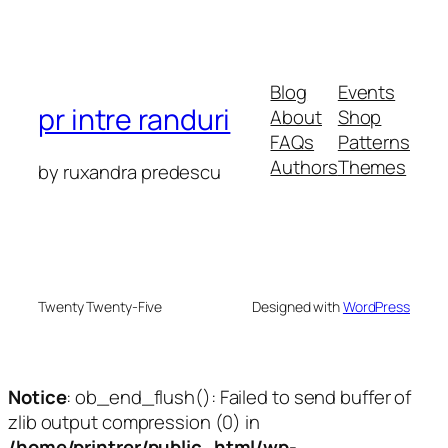
Blog
Events
pr intre randuri
About
Shop
FAQs
Patterns
Authors
Themes
by ruxandra predescu
Twenty Twenty-Five
Designed with
WordPress
Notice
: ob_end_flush(): Failed to send buffer of
zlib output compression (0) in
/home/printrer/public_html/wp-