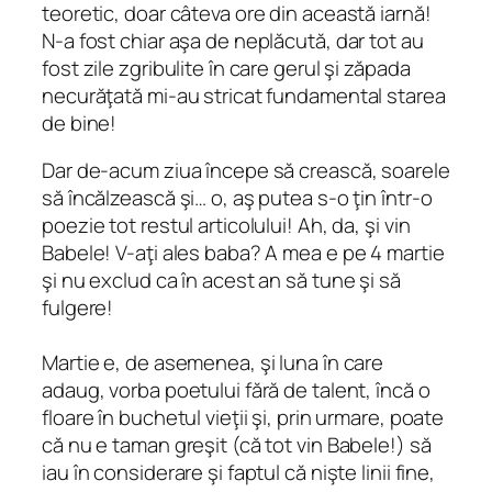
teoretic, doar câteva ore din această iarnă!
N-a fost chiar aşa de neplăcută, dar tot au
fost zile zgribulite în care gerul şi zăpada
necurăţată mi-au stricat fundamental starea
de bine!
Dar de-acum ziua începe să crească, soarele
să încălzească şi… o, aş putea s-o ţin într-o
poezie tot restul articolului! Ah, da, şi vin
Babele! V-aţi ales baba? A mea e pe 4 martie
şi nu exclud ca în acest an să tune şi să
fulgere!
Martie e, de asemenea, şi luna în care
adaug, vorba poetului fără de talent, încă o
floare în buchetul vieţii şi, prin urmare, poate
că nu e taman greşit (că tot vin Babele!) să
iau în considerare şi faptul că nişte linii fine,