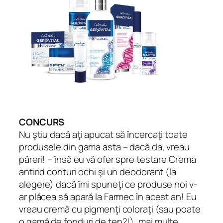
CONCURS
Nu ştiu dacă aţi apucat să încercaţi toate
produsele din gama asta – dacă da, vreau
păreri! – însă eu vă ofer spre testare Crema
antirid conturi ochi şi un deodorant (la
alegere) dacă îmi spuneţi ce produse noi v-
ar plăcea să apară la Farmec în acest an! Eu
vreau cremă cu pigmenţi coloraţi (sau poate
o gamă de fonduri de ten?!), mai multe