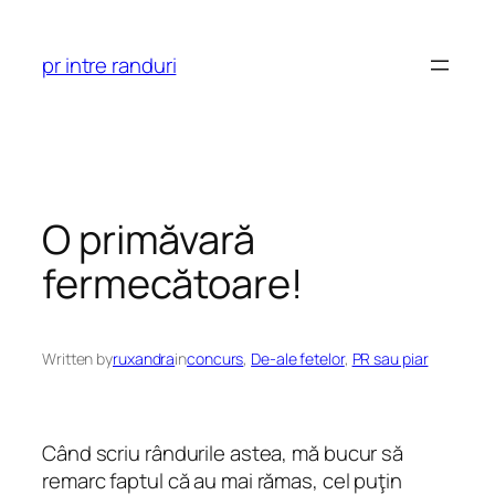
Skip
to
pr intre randuri
content
O primăvară
fermecătoare!
Written by
ruxandra
in
concurs
, 
De-ale fetelor
, 
PR sau piar
Când scriu rândurile astea, mă bucur să
remarc faptul că au mai rămas, cel puţin