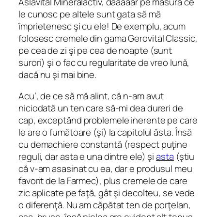
Aslavital Mineralactiv, daaaaar pe măsură ce
le cunosc pe altele sunt gata să mă
împrietenesc şi cu ele! De exemplu, acum
folosesc cremele din gama Gerovital Classic,
pe cea de zi şi pe cea de noapte (sunt
surori) şi o fac cu regularitate de vreo lună,
dacă nu şi mai bine.
Acu’, de ce să mă alint, că n-am avut
niciodată un ten care să-mi dea dureri de
cap, exceptând problemele inerente pe care
le are o fumătoare (şi) la capitolul ăsta. Însă
cu demachiere constantă (respect puţine
reguli, dar asta e una dintre ele) şi
asta
(ştiu
că v-am asasinat cu ea, dar e produsul meu
favorit de la Farmec), plus cremele de care
zic aplicate pe faţă, gât şi decolteu, se vede
o diferenţă. Nu am căpătat ten de porţelan,
aşa, brusc, însă pielea are evident alt tonus