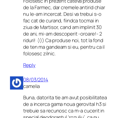
Folosesc in prezent cateva produse
de la Farmec, dar cremele antirid chiar
nu le-am incercat. Desi va trebui s-o
fac cat de curand, fiindca tocmai in
ziua de Martisor, cand am implinit 30
de ani, mi-am descoperit -oroare!- 2
riduri! :))) Ca produse noi, tot la fond
de ten ma gandeam si eu, pentru ca il
folosesc zilnic.
Reply
08/03/2014
camelia
Buna, datorita tie am avut posibilitatea
de a incerca gama noua gerovital h3 si
trebuie sa recunosc ca m-a cucerit in
special deodorantul ‘rozuliu’, ca nu