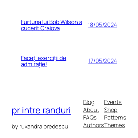
Furtuna lui Bob Wilson a
18/05/2024
cucerit Craiova
Faceți exerciții de
17/05/2024
admirație!
Blog
Events
pr intre randuri
About
Shop
FAQs
Patterns
Authors
Themes
by ruxandra predescu