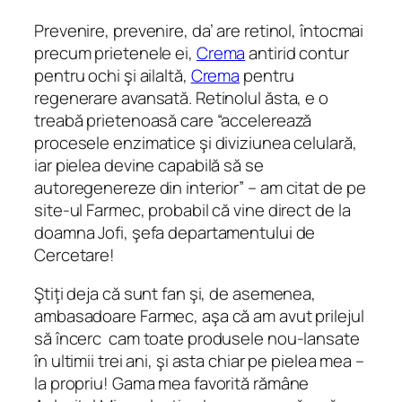
Prevenire, prevenire, da’ are retinol, întocmai
precum prietenele ei,
Crema
antirid contur
pentru ochi şi ailaltă,
Crema
pentru
regenerare avansată. Retinolul ăsta, e o
treabă prietenoasă care “accelerează
procesele enzimatice şi diviziunea celulară,
iar pielea devine capabilă să se
autoregenereze din interior” – am citat de pe
site-ul Farmec, probabil că vine direct de la
doamna Jofi, şefa departamentului de
Cercetare!
Ştiţi deja că sunt fan şi, de asemenea,
ambasadoare Farmec, aşa că am avut prilejul
să încerc cam toate produsele nou-lansate
în ultimii trei ani, şi asta chiar pe pielea mea –
la propriu! Gama mea favorită rămâne