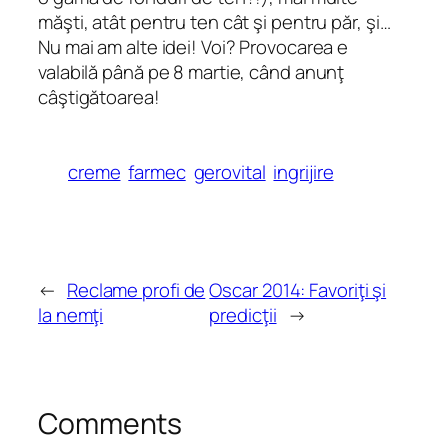
măşti, atât pentru ten cât şi pentru păr, şi…
Nu mai am alte idei! Voi? Provocarea e
valabilă până pe 8 martie, când anunţ
câştigătoarea!
creme
farmec
gerovital
ingrijire
←
Reclame profi de
Oscar 2014: Favoriţi şi
la nemţi
predicţii
→
Comments