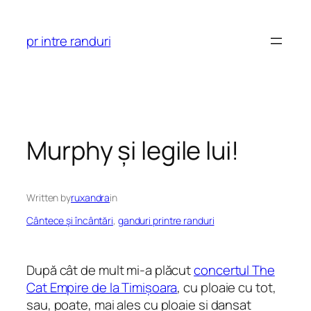
Skip
to
pr intre randuri
content
Murphy și legile lui!
Written by
ruxandra
in
Cântece şi încântări
, 
ganduri printre randuri
După cât de mult mi-a plăcut
concertul The
Cat Empire de la Timișoara
, cu ploaie cu tot,
sau, poate, mai ales cu ploaie și dansat