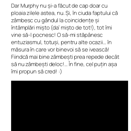
Dar Murphy nu și-a făcut de cap doar cu
ploaia zilele astea, nu. Și, în ciuda faptului că
zâmbesc cu gândul la coincidențe și
întâmplări mișto (da’ mișto de tot!), tot îmi
vine să-l pocnesc! O să-mi stăpânesc
entuziasmul, totuși, pentru alte ocazii… în
măsura în care vor binevoi să se ivească!
Fiindcă mai bine zâmbești prea repede decât
să nu zâmbești deloc!… În fine, cel puțin așa
îmi propun să cred! :)