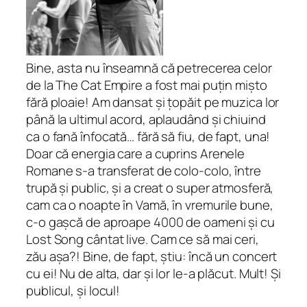
Bine, asta nu înseamnă că petrecerea celor
de la The Cat Empire a fost mai puțin mișto
fără ploaie! Am dansat și țopăit pe muzica lor
până la ultimul acord, aplaudând și chiuind
ca o fană înfocată… fără să fiu, de fapt, una!
Doar că energia care a cuprins Arenele
Romane s-a transferat de colo-colo, între
trupă și public, și a creat o super atmosferă,
cam ca o noapte în Vamă, în vremurile bune,
c-o gașcă de aproape 4000 de oameni și cu
Lost Song cântat
live
. Cam ce să mai ceri,
zău așa?! Bine, de fapt, știu: încă un concert
cu ei! Nu de alta, dar și lor le-a plăcut. Mult! Și
publicul, și locul!