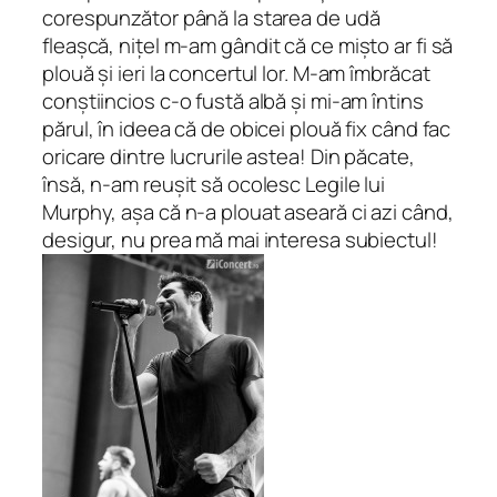
corespunzător până la starea de
udă
fleașcă
, nițel m-am gândit că ce mișto ar fi să
plouă și ieri la concertul lor. M-am îmbrăcat
conștiincios c-o fustă albă și mi-am întins
părul, în ideea că de obicei plouă fix când fac
oricare dintre lucrurile astea! Din păcate,
însă, n-am reușit să ocolesc Legile lui
Murphy, așa că n-a plouat aseară ci azi când,
desigur, nu prea mă mai interesa subiectul!