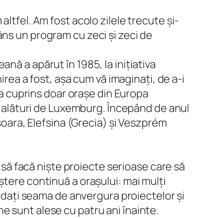
ltfel. Am fost acolo zilele trecute și-
âns un program cu zeci și zeci de
nă a apărut în 1985, la inițiativa
irea a fost, așa cum vă imaginați, de a-i
l a cuprins doar orașe din Europa
u, alături de Luxemburg. Începând de anul
ișoara, Elefsina (Grecia) și Veszprém
e să facă niște proiecte serioase care să
ștere continuă a orașului: mai mulți
ă dați seama de anvergura proiectelor și
e sunt alese cu patru ani înainte.