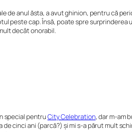
ale de anul ăsta, a avut ghinion, pentru că per
tul peste cap. Însă, poate spre surprinderea un
mult decât onorabil.
în special pentru
City Celebration
, dar m-am b
 de cinci ani (parcă?) și mi s-a părut mult schi