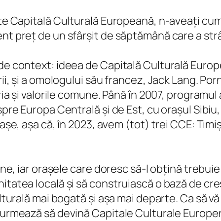
te Capitală Culturală Europeană, n-aveați cum a
ent preț de un sfârșit de săptămână care a str
de context: ideea de Capitală Culturală Europea
rii, și a omologului său francez, Jack Lang. Porn
oria și valorile comune. Până în 2007, programu
 spre Europa Centrală și de Est, cu orașul Sibi
rașe, așa că, în 2023, avem (tot) trei CCE: Tim
pene, iar orașele care doresc să-l obțină trebui
itatea locală și să construiască o bază de cre
ulturală mai bogată și așa mai departe. Ca să v
e urmează să devină Capitale Culturale Europen