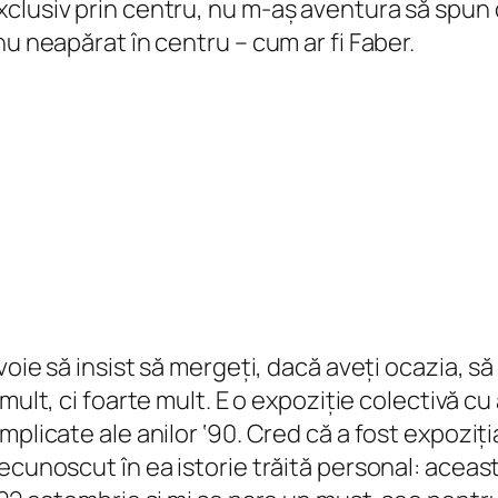
clusiv prin centru, nu m-aș aventura să spun c
nu neapărat în centru – cum ar fi Faber.
voie să insist să mergeți, dacă aveți ocazia, s
 mult, ci foarte mult. E o expoziție colectivă cu
mplicate ale anilor ‘90. Cred că a fost expoziț
ecunoscut în ea istorie trăită personal: aceast