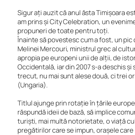
Sigur ați auzit că anul ăsta Timișoara es
am prins și City Celebration, un evenim
propuneri de toate pentru toți.
Înainte să povestesc cum a fost, un pic 
Melinei Mercouri, ministrul grec al cultu
apropia pe europeni unii de alții, de ist
Occidentală, iar din 2007 s-a deschis și
trecut, nu mai sunt alese două, ci trei o
(Ungaria).
Titlul ajunge prin rotație în țările euro
răspundă ideii de bază, să implice comun
turiști, mai multă notorietate, o viață c
pregătirilor care se impun, orașele car