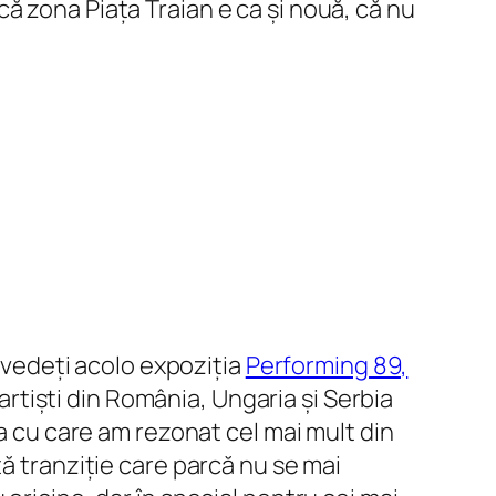
ă zona Piața Traian e ca și nouă, că nu
ă vedeți acolo expoziția
Performing 89,
 artiști din România, Ungaria și Serbia
ia cu care am rezonat cel mai mult din
ă tranziție care parcă nu se mai