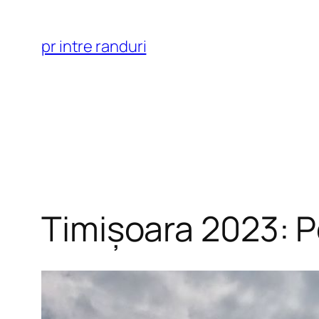
Skip
to
pr intre randuri
content
Timișoara 2023: P