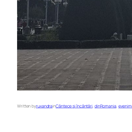
Written by
ruxandra
in
Cântece şi încântări
, 
dinRomania
, 
evenim