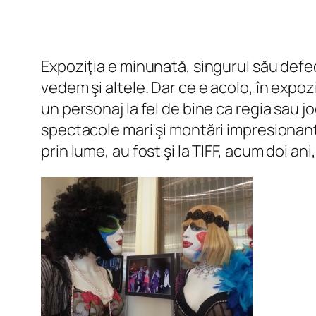
Expoziţia e minunată, singurul său defec
vedem şi altele. Dar ce e acolo, în expoz
un personaj la fel de bine ca regia sau 
spectacole mari şi montări impresionant
prin lume, au fost şi la TIFF, acum doi an