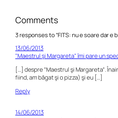
Comments
3 responses to “FITS: nu e soare dar e b
13/06/2013
"Maestrul şi Margareta" îmi pare un spec
[…] despre “Maestrul şi Margareta“. Îna
fiind, am băgat şi o pizza) şi eu […]
Reply
14/06/2013