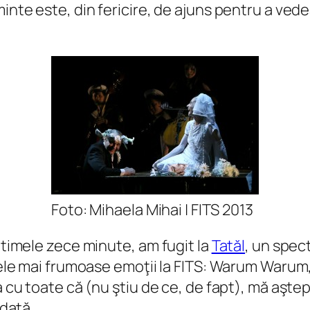
minte este, din fericire, de ajuns pentru a ve
Foto: Mihaela Mihai | FITS 2013
ultimele zece minute, am fugit la
Tatăl
, un spec
 cele mai frumoase emoţii la FITS: Warum Warum
a cu toate că (nu ştiu de ce, de fapt), mă aşte
 dată.