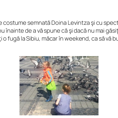
e costume semnată Doina Levintza şi cu specta
înainte de a vă spune că şi dacă nu mai găsiţi
aţi o fugă la Sibiu, măcar în weekend, ca să vă 