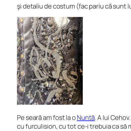
şi detaliu de costum (fac pariu că sunt 
Pe seară am fost la o
Nuntă
. A lui Cehov
cu
furculision
, cu tot ce-i trebuia ca să