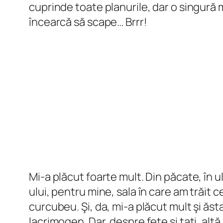
cuprinde toate planurile, dar o singură 
încearcă să scape… Brrr!
Mi-a plăcut foarte mult. Din păcate, în 
ului, pentru mine, sala în care am trăit
curcubeu. Şi, da, mi-a plăcut mult şi ăst
lacrimogen. Dar, despre fete şi taţi, altă