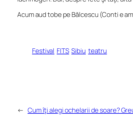
Acum aud tobe pe Bălcescu (Conti e am
Festival
FITS
Sibiu
teatru
←
Cum îţi alegi ochelarii de soare? Gre