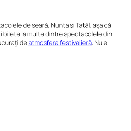
colele de seară, Nunta şi Tatăl, aşa că
 bilete la multe dintre spectacolele din
bucuraţi de
atmosfera festivalieră
. Nu e