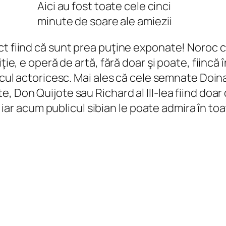
Aici au fost toate cele cinci
minute de soare ale amiezii
t fiind că sunt prea puţine exponate! Noroc cu
iţie, e operă de artă, fără doar şi poate, fiinc
jocul actoricesc. Mai ales că cele semnate Doi
e, Don Quijote sau Richard al III-lea fiind do
i, iar acum publicul sibian le poate admira în to