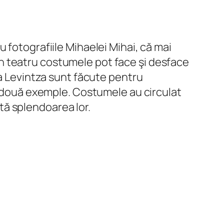
 fotografiile Mihaelei Mihai, că mai
ă în teatru costumele pot face şi desface
na Levintza sunt făcute pentru
ar două exemple. Costumele au circulat
ată splendoarea lor.