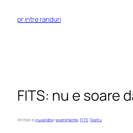
Skip
to
pr intre randuri
content
FITS: nu e soare d
Written by
ruxandra
in
evenimente
, 
FITS
, 
Teatru