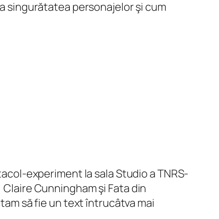
dea singurătatea personajelor şi cum
tacol-experiment la sala Studio a TNRS-
, Claire Cunningham şi Fata din
ptam să fie un text întrucâtva mai