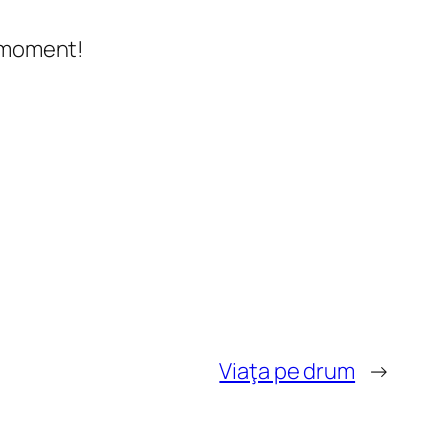
u moment!
Viaţa pe drum
→