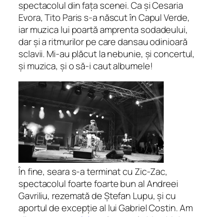
spectacolul din fața scenei. Ca și Cesaria
Evora, Tito Paris s-a născut în Capul Verde,
iar muzica lui poartă amprenta
sodade
ului,
dar și a ritmurilor pe care dansau odinioară
sclavii. Mi-au plăcut la nebunie, și concertul,
și muzica, și o să-i caut albumele!
În fine, seara s-a terminat cu Zic-Zac,
spectacolul foarte foarte bun al Andreei
Gavriliu, rezemată de Ștefan Lupu, și cu
aportul de excepție al lui Gabriel Costin. Am