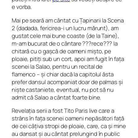
e vorba.
Mai pe seară am cântat cu Țapinarii la Scena
2 (dadada,
fericirea-i un lucru mărunt)
, am
gustat cele mai bune coaste (de la Taine),
m-am bucurat de o cântare ???rece??? la
chitară cu o gașcă de oameni mișto, pe
ploaie, pitiți sub un cort, apoi am fugit în fața
scenei la Salao, pentru un recital de
flamenco – și chiar dacă la capitolul ăsta
prefer dansul acompaniat doar de palmas și
niște castaniete, eventual, nu pot să nu
admit că Salao a cântat foarte bine.
Revelația serii a fost Tito Paris
live
care a
strâns în fața scenei oameni nepăsători față
de cei câțiva stropi de ploaie, care, ca și mine
au dansat și au cântat prelungind în public