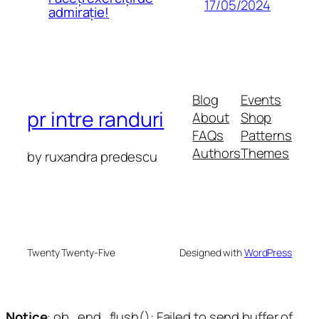
17/05/2024
admirație!
Blog
Events
pr intre randuri
About
Shop
FAQs
Patterns
Authors
Themes
by ruxandra predescu
Twenty Twenty-Five
Designed with
WordPress
Notice
: ob_end_flush(): Failed to send buffer of