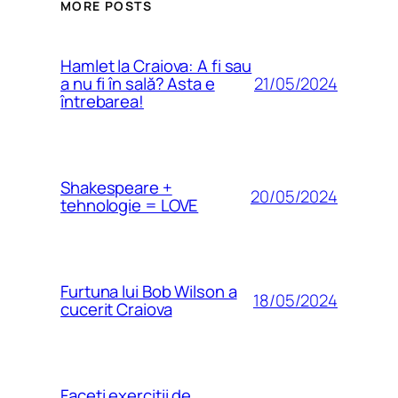
MORE POSTS
Hamlet la Craiova: A fi sau
21/05/2024
a nu fi în sală? Asta e
întrebarea!
Shakespeare +
20/05/2024
tehnologie = LOVE
Furtuna lui Bob Wilson a
18/05/2024
cucerit Craiova
Faceți exerciții de