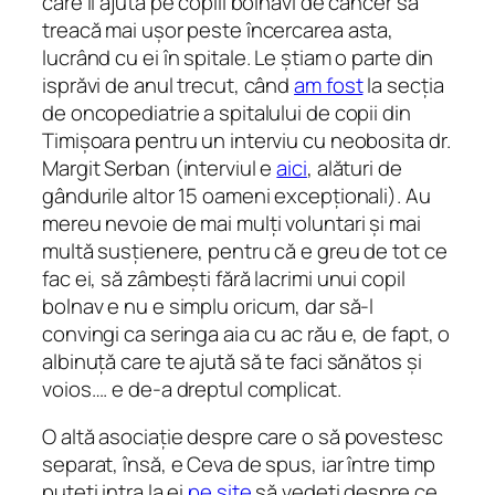
care îi ajută pe copiii bolnavi de cancer să
treacă mai ușor peste încercarea asta,
lucrând cu ei în spitale. Le știam o parte din
isprăvi de anul trecut, când
am fost
la secția
de oncopediatrie a spitalului de copii din
Timișoara pentru un interviu cu neobosita dr.
Margit Serban (interviul e
aici
, alături de
gândurile altor 15 oameni excepționali). Au
mereu nevoie de mai mulți voluntari și mai
multă susțienere, pentru că e greu de tot ce
fac ei, să zâmbești fără lacrimi unui copil
bolnav e nu e simplu oricum, dar să-l
convingi ca seringa aia cu ac rău e, de fapt, o
albinuță care te ajută să te faci sănătos și
voios…. e de-a dreptul complicat.
O altă asociație despre care o să povestesc
separat, însă, e Ceva de spus, iar între timp
puteți intra la ei
pe site
să vedeți despre ce