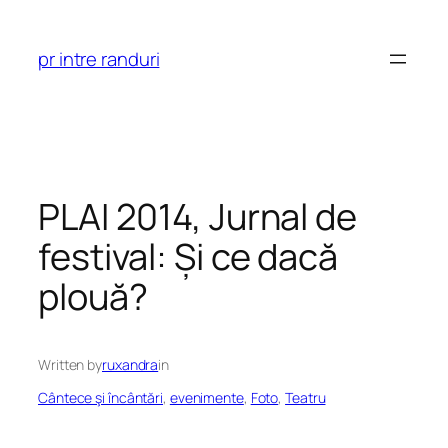
Skip
to
pr intre randuri
content
PLAI 2014, Jurnal de
festival: Și ce dacă
plouă?
Written by
ruxandra
in
Cântece şi încântări
, 
evenimente
, 
Foto
, 
Teatru