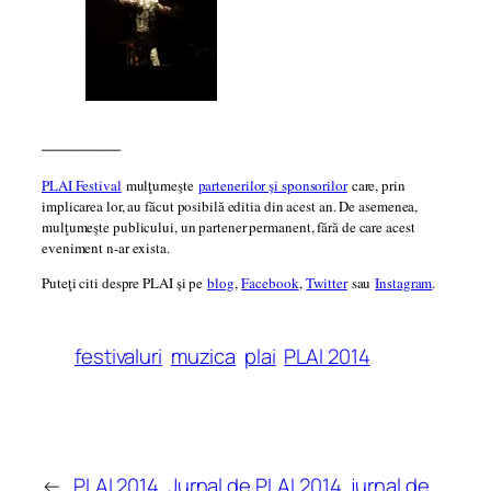
______
PLAI Festival
mulţumeşte
parteneril
or şi sponsorilor
care, prin
implicarea lor, au făcut posibilă editia din acest an. De asemenea,
mulţumeşte publicului, un partener permanent, fără de care acest
eveniment n-ar exista.
Puteţi citi despre PLAI şi pe
blog
,
Facebook
,
Twitter
sau
Instagram
.
festivaluri
muzica
plai
PLAI 2014
←
PLAI 2014, Jurnal de
PLAI 2014, jurnal de