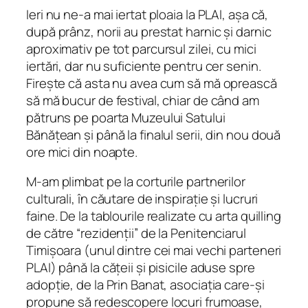
Ieri nu ne-a mai iertat ploaia la PLAI, așa că,
după prânz, norii au prestat harnic și darnic
aproximativ pe tot parcursul zilei, cu mici
iertări, dar nu suficiente pentru cer senin.
Firește că asta nu avea cum să mă oprească
să mă bucur de festival, chiar de când am
pătruns pe poarta Muzeului Satului
Bănățean și până la finalul serii, din nou două
ore mici din noapte.
M-am plimbat pe la corturile partnerilor
culturali, în căutare de inspirație și lucruri
faine. De la tablourile realizate cu arta quilling
de către “rezidenții” de la Penitenciarul
Timișoara (unul dintre cei mai vechi parteneri
PLAI) până la cățeii și pisicile aduse spre
adopție, de la Prin Banat, asociația care-și
propune să redescopere locuri frumoase,