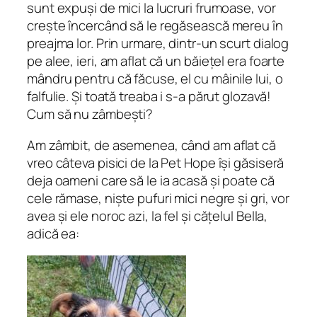
sunt expuși de mici la lucruri frumoase, vor
crește încercând să le regăsească mereu în
preajma lor. Prin urmare, dintr-un scurt dialog
pe alee, ieri, am aflat că un băiețel era foarte
mândru pentru că făcuse, el cu mâinile lui, o
falfulie.
Și toată treaba i s-a părut
glozavă
!
Cum să nu zâmbești?
Am zâmbit, de asemenea, când am aflat că
vreo câteva pisici de la Pet Hope își găsiseră
deja oameni care să le ia acasă și poate că
cele rămase, niște pufuri mici negre și gri, vor
avea și ele noroc azi, la fel și cățelul Bella,
adică ea: