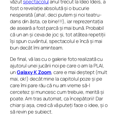
văzut
spectacolul
anul trecut la Ideo Ideis, a
fost o revelație absolută și o bucurie
nesperată (aha!, deci putem și noi teatru-
dans din ăsta, ce bine!!!), iar reprezentația
de aseară a fost parcă și mai bună. Probabil
că un an și ceva de joc și, tot atâtea repetiții
își spun cuvântul, spectacolul e încă și mai
bun decât îmi aminteam.
De final, vă las cu o galerie foto realizată cu
ajutorul unei jucării noi pe care o am la PLAI,
un
Galaxy K Zoom
, care e mai deștept (mult
mai, ok!) decât mine la capitolul poze și pe
care îmi pare rău că nu am vreme să-l
cercetez și muncesc cum trebuie, merită și
poate. Am tras automat, ca începătorii! Dar
chiar și așa, cred că vă puteți face o idee, și o
să revin pe subiect.