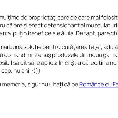
mulţime de proprietăţi care de care mai folosit
entru că are şi efect detensionant al musculatur
e mai puţin benefice ale ăluia. De fapt, pare c
mai bună soluţie pentru curăţarea feţei, adic
 să comand mintenaş produsele din noua gamă. S
osibil să uit să le aplic zilnic! Ştiu că lecitina
cap, nu ani! :)))
 memoria, sigur nu uitaţi că pe
Românce cu F