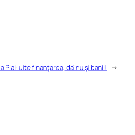
a Plai: uite finanţarea, da’ nu şi banii!
→