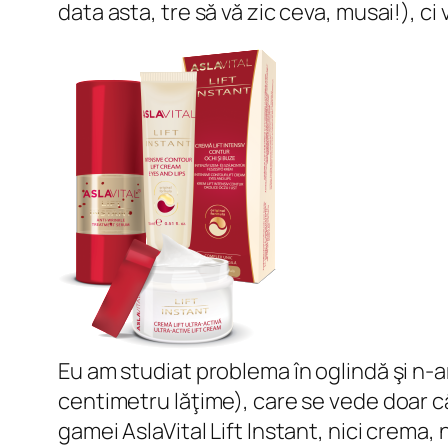
data asta, tre să vă zic ceva, musai!), ci
Eu am studiat problema în oglindă şi n-am
centimetru lăţime), care se vede doar câ
gamei AslaVital Lift Instant, nici crema, n