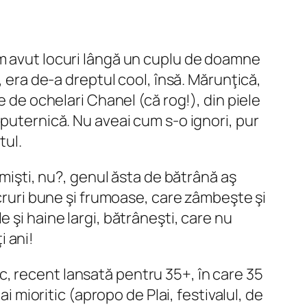
 am avut locuri lângă un cuplu de doamne
i, era de-a dreptul
cool
, însă. Mărunţică,
e de ochelari Chanel (că rog!), din piele
 puternică. Nu aveai cum s-o ignori, pur
tul.
imişti, nu?, genul ăsta de bătrână aş
ucruri bune şi frumoase, care zâmbeşte şi
 şi haine largi, bătrâneşti, care nu
i ani!
, recent lansată pentru 35+, în care 35
i mioritic (apropo de Plai, festivalul, de