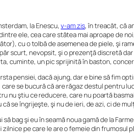
msterdam, la Enescu,
v-am zis
, în treacăt, că
a dintre ele, cea care stătea mai aproape de no
pător), cu o tolbă de asemenea de piele, şi ram
ăr scurt, nevopsit, şi o prezenţă discretă dar
a, cuminte, un pic sprijinită în baston, concer
rsta pensiei, dacă ajung, dar e bine să fim opt
-o, care se bucură că are răgaz destul pentru l
tru nu ştiu ce reducere, care nu poartă basmale
ă se îngrijeşte, şi nu de ieri, de azi, ci de mulţ
 să bag şi eu în seamă noua gamă de la Farmec
 zilnice pe care le are o femeie din frumosul pla