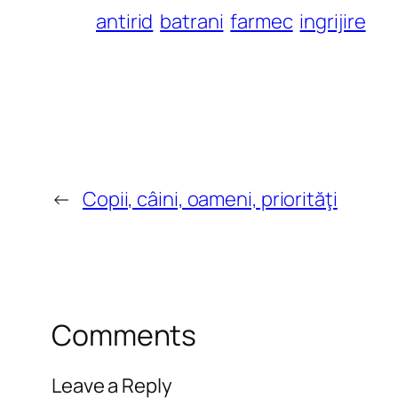
antirid
batrani
farmec
ingrijire
←
Copii, câini, oameni, priorităţi
Comments
Leave a Reply