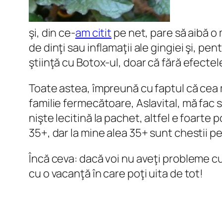
şi, din ce-
am citit
pe net, pare să aibă o 
de dinţi sau inflamaţii ale gingiei şi, p
ştiinţă cu Botox-ul, doar că fără efectel
Toate astea, împreună cu faptul că cea 
familie fermecătoare, Aslavital, mă fac
nişte lecitină la pachet, altfel e foarte p
35+, dar la mine alea 35+ sunt chestii pe 
Încă ceva: dacă voi nu aveţi probleme cu
cu o vacanţă în care poţi uita de tot!