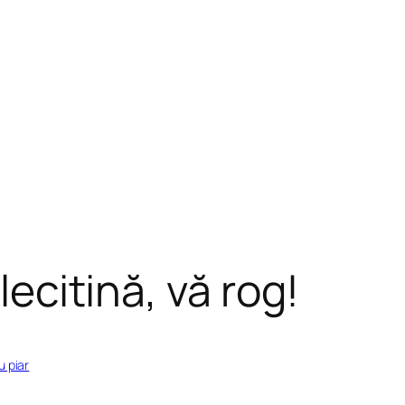
lecitină, vă rog!
u piar