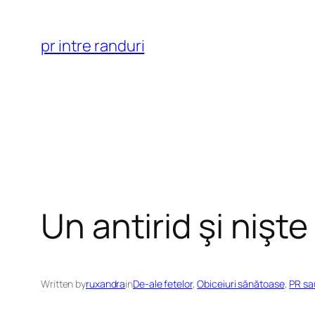
Skip
to
pr intre randuri
content
Un antirid şi nişte 
Written by
ruxandra
in
De-ale fetelor
, 
Obiceiuri sănătoase
, 
PR sa