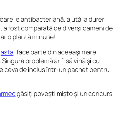
oare: e antibacteriană, ajută la dureri
ii, a fost comparată de diverşi oameni de
hiar o plantă minune!
ă
asta
, face parte din aceeaşi mare
ingura problemă ar fi să vină şi cu
 nu e ceva de inclus într-un pachet pentru
armec
găsiţi poveşti mişto şi un concurs