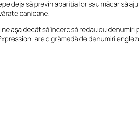
cepe deja să previn apariţia lor sau măcar să aj
evărate canioane.
ine aşa decât să încerc să redau eu denumiri
Expression, are o grămadă de denumiri englezeşt