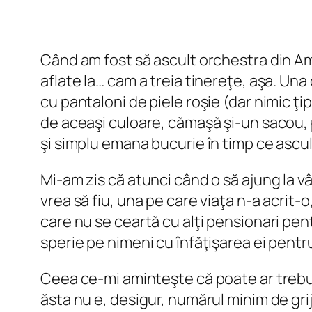
Când am fost să ascult orchestra din A
aflate la… cam a treia tinereţe, aşa. Un
cu pantaloni de piele roşie (dar nimic ţi
de aceaşi culoare, cămaşă şi-un sacou, p
şi simplu emana bucurie în timp ce ascult
Mi-am zis că atunci când o să ajung la vâ
vrea să fiu, una pe care viaţa n-a acrit
care nu se ceartă cu alţi pensionari pen
sperie pe nimeni cu înfăţişarea ei pentru c
Ceea ce-mi aminteşte că poate ar trebui
ăsta nu e, desigur, numărul minim de griji