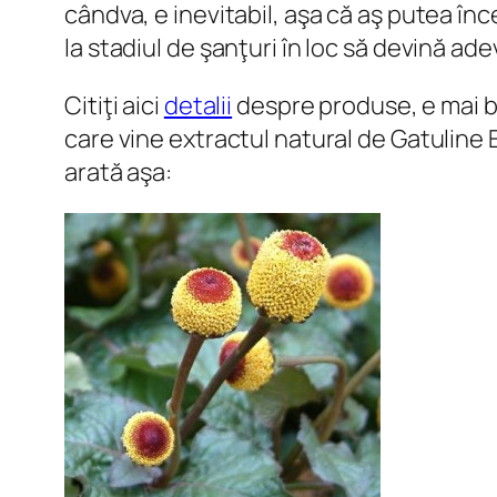
cândva, e inevitabil, aşa că aş putea în
la stadiul de şanţuri în loc să devină ad
Citiţi aici
detalii
despre produse, e mai b
care vine extractul natural de Gatuline 
arată aşa: