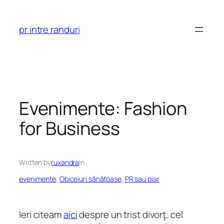
Skip
to
pr intre randuri
content
Evenimente: Fashion
for Business
Written by
ruxandra
in
evenimente
, 
Obiceiuri sănătoase
, 
PR sau piar
Ieri citeam
aici
despre un trist divorţ, cel