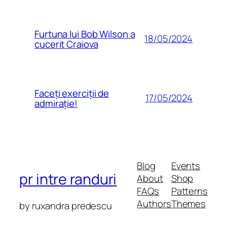
Furtuna lui Bob Wilson a
18/05/2024
cucerit Craiova
Faceți exerciții de
17/05/2024
admirație!
Blog
Events
pr intre randuri
About
Shop
FAQs
Patterns
Authors
Themes
by ruxandra predescu