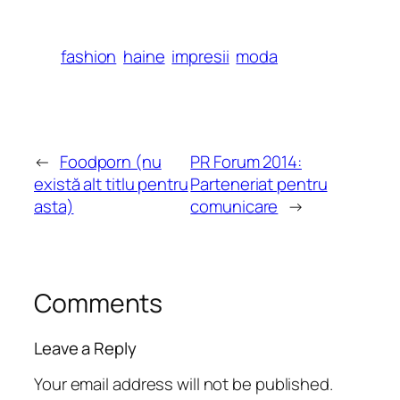
fashion
haine
impresii
moda
←
Foodporn (nu
PR Forum 2014:
există alt titlu pentru
Parteneriat pentru
asta)
comunicare
→
Comments
Leave a Reply
Your email address will not be published.