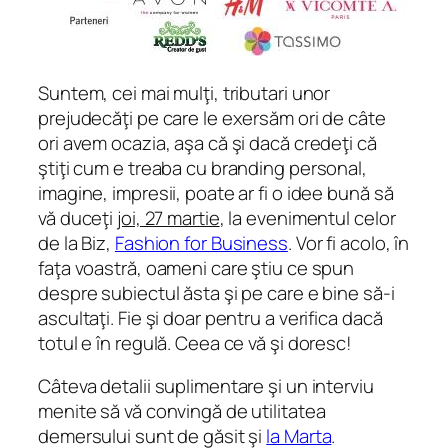
Suntem, cei mai mulţi, tributari unor
prejudecăţi pe care le exersăm ori de câte
ori avem ocazia, aşa că şi dacă credeţi că
ştiţi cum e treaba cu branding personal,
imagine, impresii, poate ar fi o idee bună să
vă duceţi
joi, 27 martie
, la evenimentul celor
de la Biz,
Fashion for Business
. Vor fi acolo, în
faţa voastră, oameni care ştiu ce spun
despre subiectul ăsta şi pe care e bine să-i
ascultaţi. Fie şi doar pentru a verifica dacă
totul e în regulă. Ceea ce vă şi doresc!
Câteva detalii suplimentare şi un interviu
menite să vă convingă de utilitatea
demersului sunt de găsit şi
la Marta
.