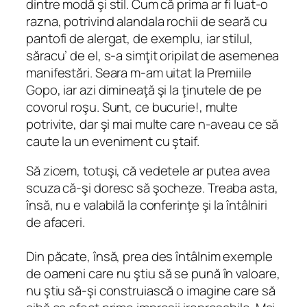
dintre modă şi stil. Cum că prima ar fi luat-o
razna, potrivind alandala rochii de seară cu
pantofi de alergat, de exemplu, iar stilul,
săracu’ de el, s-a simţit oripilat de asemenea
manifestări. Seara m-am uitat la Premiile
Gopo, iar azi dimineaţă şi la ţinutele de pe
covorul roşu. Sunt, ce bucurie!, multe
potrivite, dar şi mai multe care n-aveau ce să
caute la un eveniment cu ştaif.
Să zicem, totuşi, că vedetele ar putea avea
scuza că-şi doresc să şocheze. Treaba asta,
însă, nu e valabilă la conferinţe şi la întâlniri
de afaceri.
Din păcate, însă, prea des întâlnim exemple
de oameni care nu ştiu să se pună în valoare,
nu ştiu să-şi construiască o imagine care să