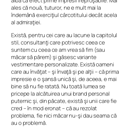
aibă ca efect prime impresii ireproşabile. Mai
ales că nouă, tuturor, ne e mult mai la
îndemână exerciţiul cârcotitului decât acela
al admiraţiei.
Există, pentru cei care au lacune la capitolul
stil, consultanţi care potrivesc ceea ce
suntem cu ceea ce am vrea să fim (sau
măcar să părem) şi găsesc variante
vestimentare personalizate. Există oameni
care au învăţat – şi învaţă şi pe alţii – că prima
impresie e o şansă unică şi, de aceea, e mai
bine să nu fie ratată. Nu toată lumea se
pricepe la alcătuirea unui brand personal
puternic şi, din păcate, există şi unii care fie
cred – în mod eronat – că au rezolat
problema, fie nici măcar nu-şi dau seama că
au o problemă.