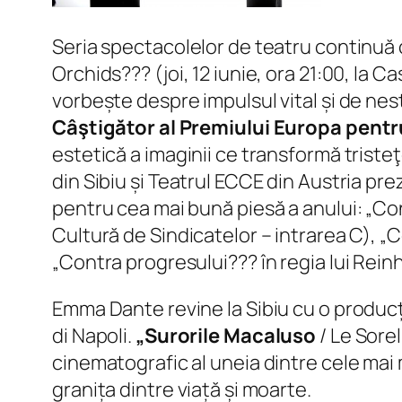
Seria spectacolelor de teatru continuă 
Orchids??? (joi, 12 iunie, ora 21:00, la Ca
vorbește despre impulsul vital și de nes
Câştigător al Premiului Europa pentr
estetică a imaginii ce transformă triste
din Sibiu și Teatrul ECCE din Austria pre
pentru cea mai bună piesă a anului: „Cont
Cultură de Sindicatelor – intrarea C), „Con
„Contra progresului??? în regia lui Reinho
Emma Dante revine la Sibiu cu o producți
di Napoli.
„Surorile Macaluso
/ Le Sorel
cinematografic al uneia dintre cele mai 
granița dintre viață și moarte.