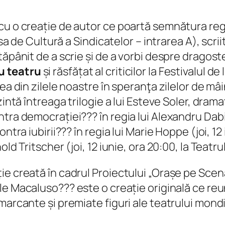
cu o creație de autor ce poartă semnătura regi
sa de Cultură a Sindicatelor – intrarea A), scriit
tăpânit de a scrie și de a vorbi despre dragoste
u teatru
și răsfățat al criticilor la Festivalul 
ţea din zilele noastre în speranţa zilelor de m
zintă întreaga trilogie a lui Esteve Soler, dra
ra democrației??? în regia lui Alexandru Dabija 
tra iubirii??? în regia lui Marie Hoppe (joi, 12 
ld Tritscher (joi, 12 iunie, ora 20:00, la Teatru
e creată în cadrul Proiectului „Orașe pe Scenă
le Macaluso??? este o creație originală ce reu
marcante și premiate figuri ale teatrului mondi