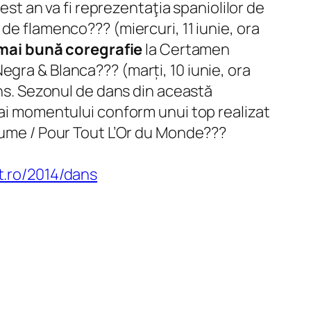
est an va fi reprezentaţia spaniolilor de
de flamenco??? (miercuri, 11 iunie, ora
mai bună coregrafie
la Certamen
egra & Blanca??? (marți, 10 iunie, ora
ans. Sezonul de dans din această
 ai momentului conform unui top realizat
 lume / Pour Tout L’Or du Monde???
t.ro/2014/dans