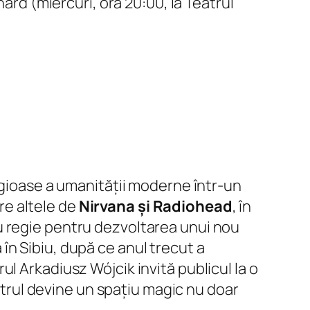
ard (miercuri, ora 20:00, la Teatrul
igioase a umanității moderne într-un
re altele de
Nirvana și Radiohead
, în
u regie pentru dezvoltarea unui nou
ă în Sibiu, după ce anul trecut a
l Arkadiusz Wójcik invită publicul la o
eatrul devine un spațiu magic nu doar