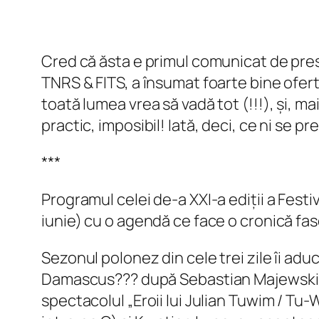
Cred că ăsta e primul comunicat de presă 
TNRS & FITS, a însumat foarte bine oferta
toată lumea vrea să vadă tot (!!!), și, ma
practic, imposibil! Iată, deci, ce ni se 
***
Programul celei de-a XXI-a ediții a Festiv
iunie) cu o agendă ce face o cronică fas
Sezonul polonez din cele trei zile îi adu
Damascus??? după Sebastian Majewski (ma
spectacolul „Eroii lui Julian Tuwim / Tu