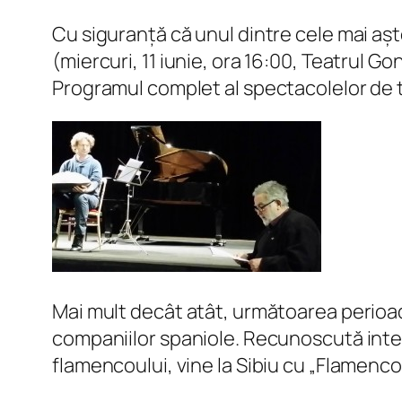
Cu siguranță că unul dintre cele mai a
(miercuri, 11 iunie, ora 16:00, Teatrul G
Programul complet al spectacolelor de t
Mai mult decât atât, următoarea perioad
companiilor spaniole. Recunoscută inter
flamencoului, vine la Sibiu cu „Flamenco 