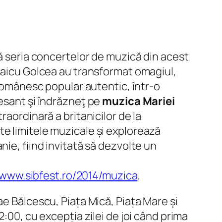
ză seria concertelor de muzică din acest
Vlaicu Golcea au transformat omagiul,
 românesc popular autentic, într-o
resant şi îndrăzneţ pe
muzica Mariei
raordinară a britanicilor de la
e limitele muzicale și explorează
ie, fiind invitată să dezvolte un
www.sibfest.ro/2014/muzica
.
ae Bălcescu, Piața Mică, Piața Mare și
:00, cu excepția zilei de joi când prima