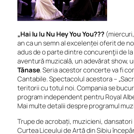
„Hai Iu Iu Nu Hey You You???
(miercuri,
an ca un semn al excelenței oferit de n
adus de o parte dintre concurenţii de la
aventură muzicală, un adevărat show, un
Tănase
. Seria acestor concerte va fi co
Cantabile. Spectacolul acestora – „Sacr
teritorii cu totul noi. Compania se bucu
program independent pentru Royal Alber
Mai multe detalii despre programul muzica
Trupe de acrobați, muzicieni, dansatori 
Curtea Liceului de Artă din Sibiu începân