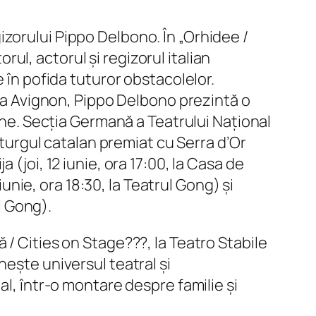
zorului Pippo Delbono. În „Orhidee /
orul, actorul și regizorul italian
 în pofida tuturor obstacolelor.
de la Avignon, Pippo Delbono prezintă o
âine. Secția Germană a Teatrului Național
maturgul catalan premiat cu Serra d’Or
(joi, 12 iunie, ora 17:00, la Casa de
iunie, ora 18:30, la Teatrul Gong) și
l Gong).
 / Cities on Stage???, la Teatro Stabile
nește universul teatral și
al, într-o montare despre familie și