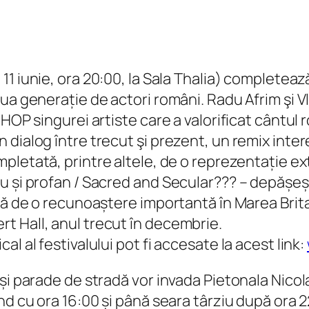
 11 iunie, ora 20:00, la Sala Thalia) completea
oua generație de actori români. Radu Afrim şi 
 HOP singurei artiste care a valorificat cântul
 dialog între trecut şi prezent, un remix inte
mpletată, printre altele, de o reprezentație ext
u și profan / Sacred and Secular??? – depășeșt
ră de o recunoaștere importantă în Marea Britan
t Hall, anul trecut în decembrie.
l al festivalului pot fi accesate la acest link:
și parade de stradă vor invada Pietonala Nicol
d cu ora 16:00 și până seara târziu după ora 22