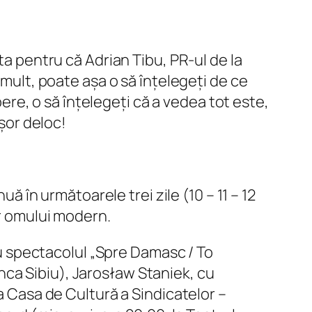
ta pentru că Adrian Tibu, PR-ul de la
 mult, poate așa o să înțelegeți de ce
pere, o să înțelegeți că a vedea tot este,
ușor deloc!
uă în următoarele trei zile (10 – 11 – 12
or omului modern.
 cu spectacolul „Spre Damasc / To
ca Sibiu), Jarosław Staniek, cu
la Casa de Cultură a Sindicatelor –