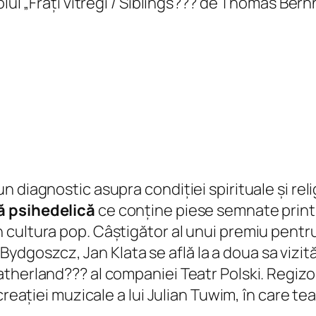
lul „Frați vitregi / Siblings??? de Thomas Bernh
 diagnostic asupra condiției spirituale și rel
ă psihedelică
ce conține piese semnate print
 cultura pop. Câștigător al unui premiu pentr
n Bydgoszcz, Jan Klata se află la a doua sa vizit
herland??? al companiei Teatr Polski. Regizoru
creației muzicale a lui Julian Tuwim, în care t