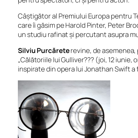
pentru spectatori, ci și pentru actori.
Câștigător al Premiului Europa pentru Tea
care îi găsim pe Harold Pinter, Peter B
un studiu rafinat și percutant asupra mu
Silviu Purcărete
revine, de asemenea, p
„Călătoriile lui Gulliver??? (joi, 12 iunie
inspirate din opera lui Jonathan Swift a