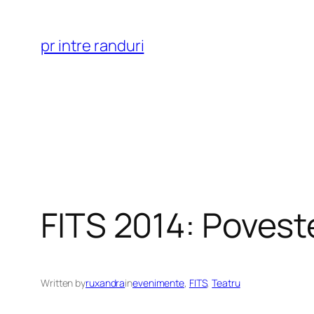
Skip
to
pr intre randuri
content
FITS 2014: Povest
Written by
ruxandra
in
evenimente
, 
FITS
, 
Teatru