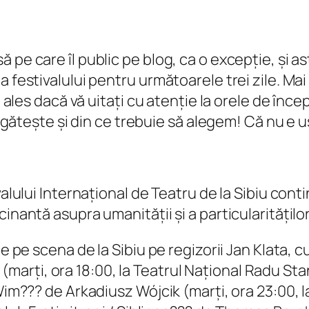
pe care îl public pe blog, ca o excepție, și as
 festivalului pentru următoarele trei zile. Mai
i ales dacă vă uitați cu atenție la orele de înce
pregătește și din ce trebuie să alegem! Că nu e 
alului Internațional de Teatru de la Sibiu contin
cinantă asupra umanității și a particularitățil
ce pe scena de la Sibiu pe regizorii Jan Klata,
rți, ora 18:00, la Teatrul Național Radu Stan
-Wim??? de Arkadiusz Wójcik (marți, ora 23:00, 