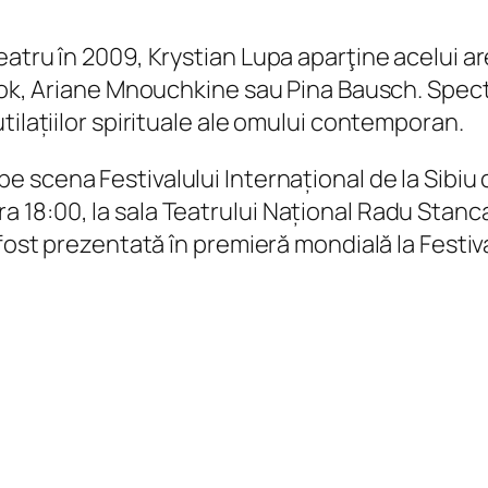
tru în 2009, Krystian Lupa aparţine acelui areal
rook, Ariane Mnouchkine sau Pina Bausch. Spec
tilațiilor spirituale ale omului contemporan.
e scena Festivalului Internațional de la Sibiu
, ora 18:00, la sala Teatrului Național Radu Stanc
 fost prezentată în premieră mondială la Festiv