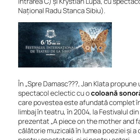
intrarea C) și Krystian Lupa, cu spectaco
Național Radu Stanca Sibiu).
În „Spre Damasc???, Jan Klata propune un
spectacol eclectic cu o
coloană sonor
care povestea este afundată complet în
limbaj în teatru, în 2004, la Festivalul di
prezentat „A piece on the mother and fat
călătorie muzicală în lumea poeziei și a 