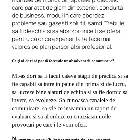
care par atat de glam din exterior, conduita
de business, modul in care abordezi
probleme sau gasesti solutii, samd. Trebuie
sa fii deschis si sa absorbi orice ti se ofera,
pentru ca orice experienta te face mai
valoros pe plan personal si profesional.
Ce ţi-ai dori să poată face/ştie un absolvent de comunicare?
Mi-as dori sa fi facut cateva stagii de practica si sa
fie capabil sa intre in paine din prima zi de lucru,
sa lucreze bine alaturi de echipa si sa fie dornic sa
invete, sa evolueze. Sa cunoasca canalele de
comunicare, sa stie ce inseamna un raport de
evaluare si sa abordeze cu entuziasm noile
provocari pe care i le vom oferi.
N
imeni nu vrea un PR fără experienţă, dar cum să capeţi