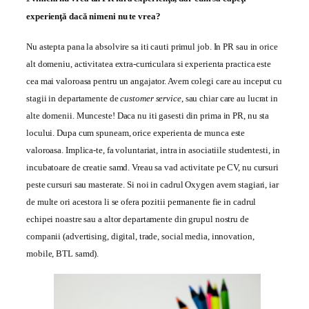
experienţă dacă nimeni nu te vrea?
Nu astepta pana la absolvire sa iti cauti primul job. In PR sau in orice
alt domeniu, activitatea extra-curriculara si experienta practica este
cea mai valoroasa pentru un angajator. Avem colegi care au inceput cu
stagii in departamente de
customer service
, sau chiar care au lucrat in
alte domenii. Munceste! Daca nu iti gasesti din prima in PR, nu sta
locului. Dupa cum spuneam, orice experienta de munca este
valoroasa. Implica-te, fa voluntariat, intra in asociatiile studentesti, in
incubatoare de creatie samd. Vreau sa vad activitate pe CV, nu cursuri
peste cursuri sau masterate. Si noi in cadrul Oxygen avem stagiari, iar
de multe ori acestora li se ofera pozitii permanente fie in cadrul
echipei noastre sau a altor departamente din grupul nostru de
companii (advertising, digital, trade, social media, innovation,
mobile, BTL samd).