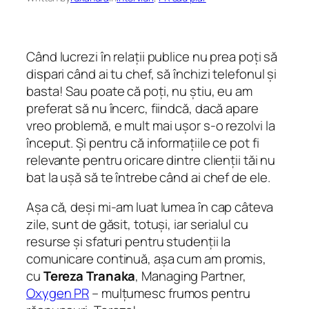
Când lucrezi în relații publice nu prea poți să
dispari când ai tu chef, să închizi telefonul și
basta! Sau poate că poți, nu știu, eu am
preferat să nu încerc, fiindcă, dacă apare
vreo problemă, e mult mai ușor s-o rezolvi la
început. Și pentru că informațiile ce pot fi
relevante pentru oricare dintre clienții tăi nu
bat la ușă să te întrebe când ai chef de ele.
Așa că, deși mi-am luat lumea în cap câteva
zile, sunt de găsit, totuși, iar serialul cu
resurse și sfaturi pentru studenții la
comunicare continuă, așa cum am promis,
cu
Tereza Tranaka
, Managing Partner,
Oxygen PR
– mulțumesc frumos pentru