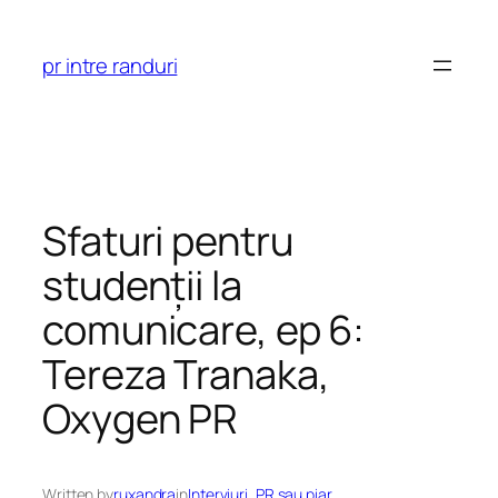
Skip
to
pr intre randuri
content
Sfaturi pentru
studenții la
comunicare, ep 6:
Tereza Tranaka,
Oxygen PR
Written by
ruxandra
in
Interviuri
, 
PR sau piar