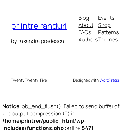
Blog
Events
pr intre randuri
About
Shop
FAQs
Patterns
Authors
Themes
by ruxandra predescu
Twenty Twenty-Five
Designed with
WordPress
Notice
: ob_end_flush(): Failed to send buffer of
zlib output compression (0) in
/home/printrer/public_html/wp-
includes/functions.php
on line
5471