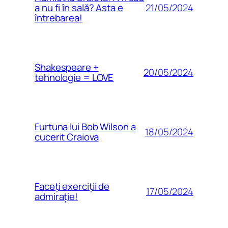
21/05/2024
a nu fi în sală? Asta e
întrebarea!
Shakespeare +
20/05/2024
tehnologie = LOVE
Furtuna lui Bob Wilson a
18/05/2024
cucerit Craiova
Faceți exerciții de
17/05/2024
admirație!