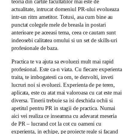
teoria din cartile facultatilor mai este de
actualitate, intrucat domeniul PR-ului evolueaza
intr-un ritm ametitor. Totusi, asa cum bine au
punctat colegele mele de breasla in postari
anterioare pe aceeasi tema, ceea ce cautam sunt
indeosebi calitatea omului si un set de skills-uri
profesionale de baza.
Practica te va ajuta sa evoluezi mult mai rapid
profesional. Este ca-n viata. Cu fiecare experienta
traita, te imbogatesti ca om, te dezvolti, inveti
lucruri noi si evoluezi. Experienta de pe teren,
aplicata, este cu atat mai valoroasa cu cat este mai
diversa. Tinerii trebuie sa isi deschida ochii si
apetitul pentru PR in stagii de practica. Numai
aici vei realiza ce inseamna cu adevarat meseria
de PR – lucrand cot la cot cu oameni cu
experienta, in echipe, pe proiecte reale si facand