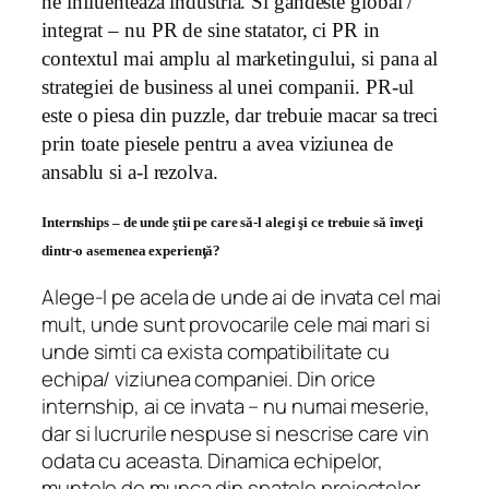
ne influenteaza industria. Si gandeste global /
integrat – nu PR de sine statator, ci PR in
contextul mai amplu al marketingului, si pana al
strategiei de business al unei companii. PR-ul
este o piesa din puzzle, dar trebuie macar sa treci
prin toate piesele pentru a avea viziunea de
ansablu si a-l rezolva.
Internships – de unde ştii pe care să-l alegi şi ce trebuie să înveţi
dintr-o asemenea experienţă?
Alege-l pe acela de unde ai de invata cel mai
mult, unde sunt provocarile cele mai mari si
unde simti ca exista compatibilitate cu
echipa/ viziunea companiei. Din orice
internship, ai ce invata – nu numai meserie,
dar si lucrurile nespuse si nescrise care vin
odata cu aceasta. Dinamica echipelor,
muntele de munca din spatele proiectelor