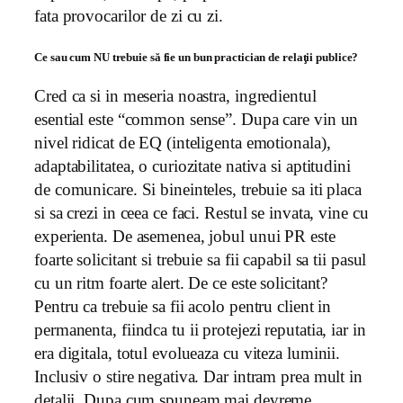
fata provocarilor de zi cu zi.
Ce sau cum NU trebuie să fie un bun practician de relaţii publice?
Cred ca si in meseria noastra, ingredientul
esential este “common sense”. Dupa care vin un
nivel ridicat de EQ (inteligenta emotionala),
adaptabilitatea, o curiozitate nativa si aptitudini
de comunicare. Si bineinteles, trebuie sa iti placa
si sa crezi in ceea ce faci. Restul se invata, vine cu
experienta. De asemenea, jobul unui PR este
foarte solicitant si trebuie sa fii capabil sa tii pasul
cu un ritm foarte alert. De ce este solicitant?
Pentru ca trebuie sa fii acolo pentru client in
permanenta, fiindca tu ii protejezi reputatia, iar in
era digitala, totul evolueaza cu viteza luminii.
Inclusiv o stire negativa. Dar intram prea mult in
detalii. Dupa cum spuneam mai devreme,