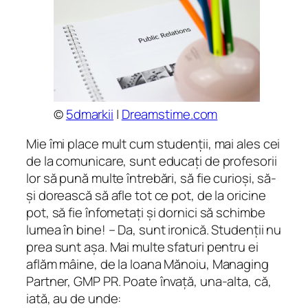
©
5dmarkii
|
Dreamstime.com
Mie îmi place mult cum studenții, mai ales cei
de la comunicare, sunt educați de profesorii
lor să pună multe întrebări, să fie curioși, să-
și dorească să afle tot ce pot, de la oricine
pot, să fie înfometați și dornici să schimbe
lumea în bine! – Da, sunt ironică. Studenții nu
prea sunt așa. Mai multe sfaturi pentru ei
aflăm mâine, de la Ioana Mănoiu, Managing
Partner, GMP PR. Poate învață, una-alta, că,
iată, au de unde: